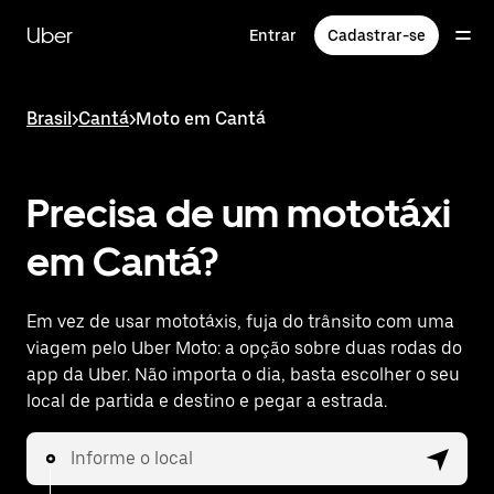
Pular
para
Uber
Entrar
Cadastrar-se
o
conteúdo
principal
Brasil
>
Cantá
>
Moto em Cantá
Precisa de um mototáxi
em Cantá?
Em vez de usar mototáxis, fuja do trânsito com uma
viagem pelo Uber Moto: a opção sobre duas rodas do
app da Uber. Não importa o dia, basta escolher o seu
local de partida e destino e pegar a estrada.
Informe o local