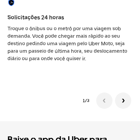
Solicitações 24 horas
Re
Troque o ônibus ou o metrô por uma viagem sob
A 
demanda. Você pode chegar mais rápido ao seu
vi
destino pedindo uma viagem pelo Uber Moto, seja
eq
para um passeio de última hora, seu deslocamento
ap
diário ou para onde você quiser ir.
co
av
pa
1/3
Baixe o app da Uber para