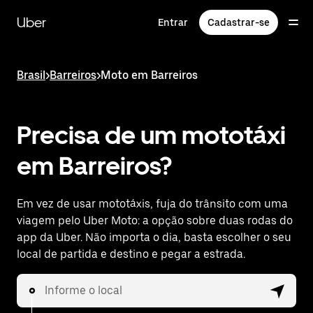
Pular
para
Uber
Entrar
Cadastrar-se
o
conteúdo
principal
Brasil
>
Barreiros
>
Moto em Barreiros
Precisa de um mototáxi
em Barreiros?
Em vez de usar mototáxis, fuja do trânsito com uma
viagem pelo Uber Moto: a opção sobre duas rodas do
app da Uber. Não importa o dia, basta escolher o seu
local de partida e destino e pegar a estrada.
Informe o local