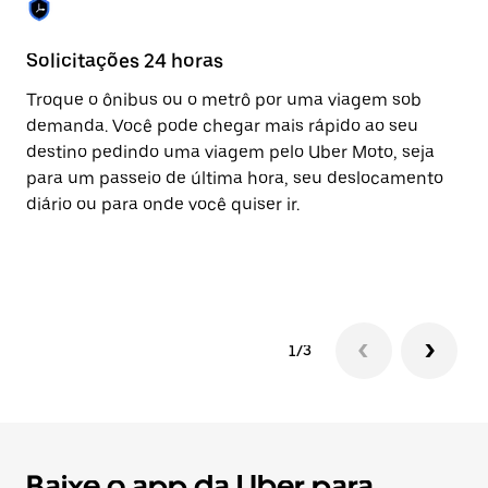
Solicitações 24 horas
Re
Troque o ônibus ou o metrô por uma viagem sob
A 
demanda. Você pode chegar mais rápido ao seu
vi
destino pedindo uma viagem pelo Uber Moto, seja
eq
para um passeio de última hora, seu deslocamento
ap
diário ou para onde você quiser ir.
co
av
pa
1/3
Baixe o app da Uber para