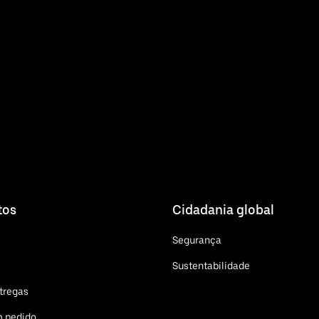
tos
Cidadania global
Segurança
Sustentabilidade
tregas
m pedido