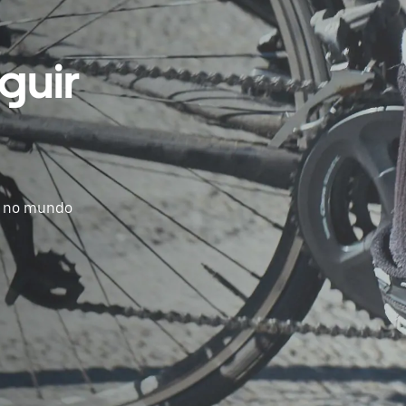
guir
s no mundo