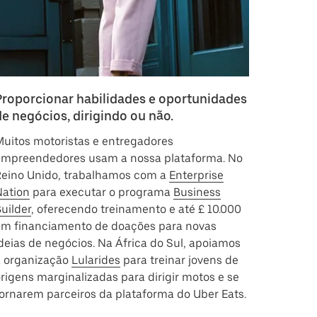
Proporcionar habilidades e oportunidades
de negócios, dirigindo ou não.
uitos motoristas e entregadores
empreendedores usam a nossa plataforma. No
Reino Unido, trabalhamos com a
Enterprise
Nation
para executar o programa
Business
uilder
, oferecendo treinamento e até £ 10.000
em financiamento de doações para novas
deias de negócios. Na África do Sul, apoiamos
a organização
Lularides
para treinar jovens de
rigens marginalizadas para dirigir motos e se
ornarem parceiros da plataforma do Uber Eats.