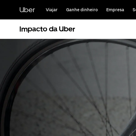
Pular
para
Uber
Viajar
Ganhe dinheiro
Empresa
S
o
conteúdo
principal
Impacto da Uber