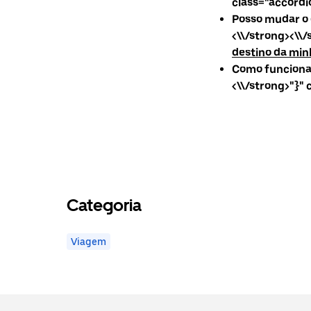
class="accordi
Posso mudar o 
<\\/strong><\\
destino da minh
Como funcionam
<\\/strong>"}"
Categoria
Viagem