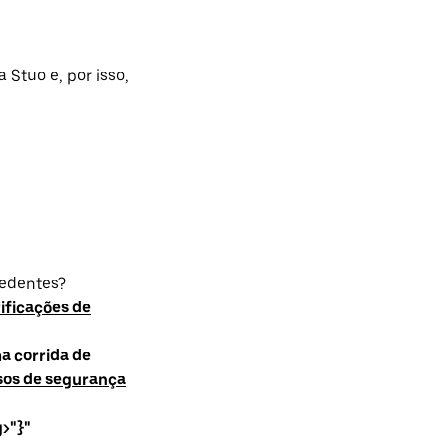
 Stuo e, por isso,
cedentes?
ificações de
a corrida de
sos de segurança
g>"}"