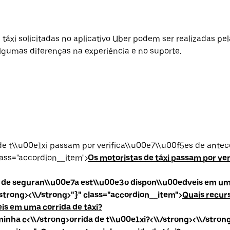
táxi solicitadas no aplicativo Uber podem ser realizadas pela
gumas diferenças na experiência e no suporte.
de t\\u00e1xi passam por verifica\\u00e7\\u00f5es de ante
class="accordion__item">
Os motoristas de táxi passam por ver
 de seguran\\u00e7a est\\u00e3o dispon\\u00edveis em um
/strong><\\/strong>"}" class="accordion__item">
Quais recur
eis em uma corrida de táxi?
inha c<\\/strong>orrida de t\\u00e1xi?<\\/strong><\\/stron