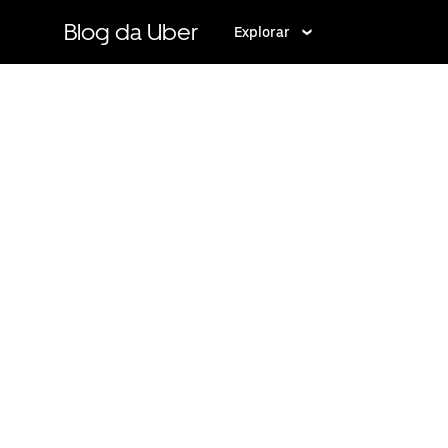
Pular
para
Blog da Uber
Explorar
o
conteúdo
principal