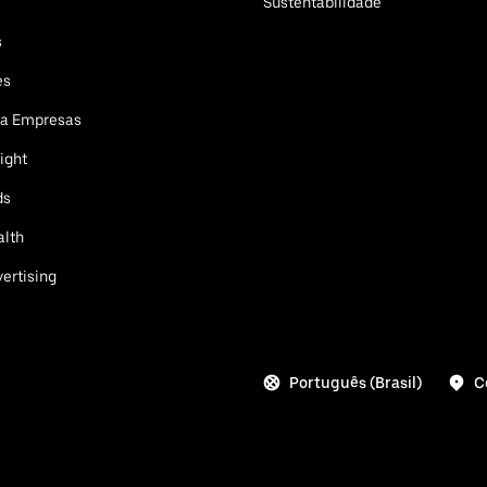
Sustentabilidade
s
es
ra Empresas
ight
ds
alth
ertising
Português (Brasil)
C