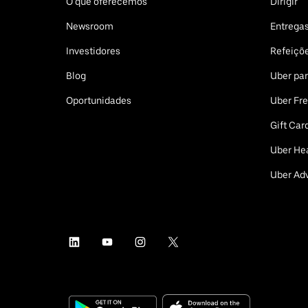
O que oferecemos
Dirigir
Newsroom
Entrega
Investidores
Refeiçõ
Blog
Uber pa
Oportunidades
Uber Fre
Gift Car
Uber He
Uber Adv