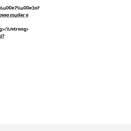
ta\\u00e7\\u00e3o?
osso mudar o
g><\\/strong>
i?