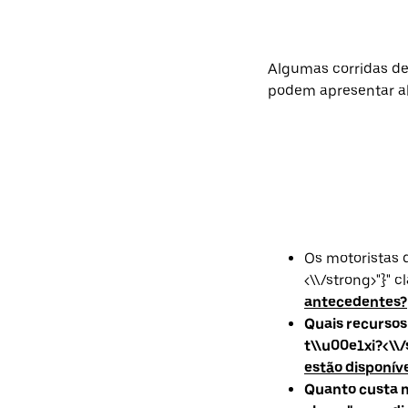
Algumas corridas de 
podem apresentar al
Os motoristas 
<\\/strong>"}" 
antecedentes?
Quais recursos
t\\u00e1xi?<\\
estão disponív
Quanto custa m