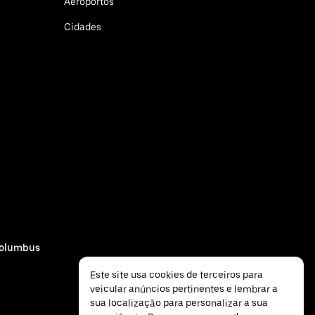
Aeroportos
Cidades
olumbus
Este site usa cookies de terceiros para
veicular anúncios pertinentes e lembrar a
sua localização para personalizar a sua