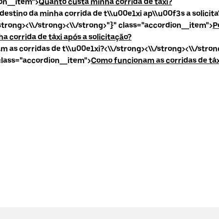
on__item">
Quanto custa minha c
orrida de táxi?
destino da minha corrida de t\\u00e1xi ap\\u00f3s a solici
/strong><\\/strong><\\/strong>"}" class="accordion__item">
P
a corrida de táxi após a solicitação?
 as corridas de t\\u00e1xi?<\\/strong><\\/strong><\\/stron
 class="accordion__item">
Como funcionam as corridas de táx