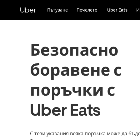
Прескочи
към
Uber
Пътуване
Печелете
Uber Eats
И
основното
съдържание
Безопасно
боравене с
поръчки с
Uber Eats
С тези указания всяка поръчка може да бъде