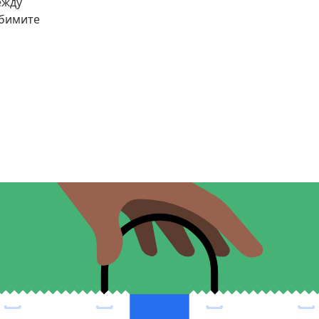
ежду
юбимите