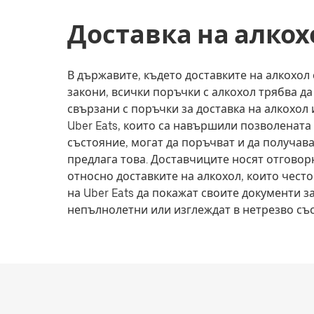
Доставка на алкох
В държавите, където доставките на алкохо
закони, всички поръчки с алкохол трябва д
свързани с поръчки за доставка на алкохол
Uber Eats, които са навършили позволената 
състояние, могат да поръчват и да получава
предлага това. Доставчиците носят отговор
относно доставките на алкохол, които чест
на Uber Eats да покажат своите документи з
непълнолетни или изглеждат в нетрезво съ