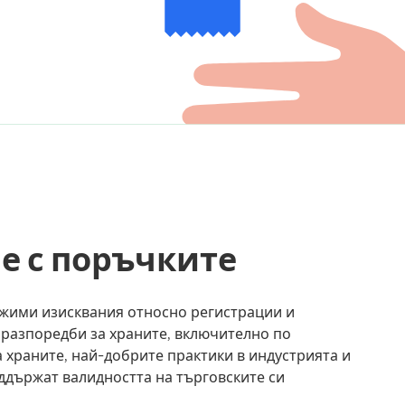
е с поръчките
ожими изисквания относно регистрации и
и разпоредби за храните, включително по
 храните, най-добрите практики в индустрията и
оддържат валидността на търговските си