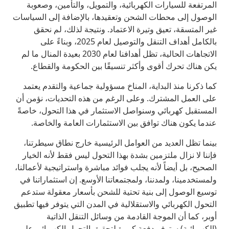
المرتفعة للسيارات الكهربائية، والتمويل، والتأمين، وصعوبة
الوصول إلى محطات الشحن وتعقيدها، بالإضافة إلى السياسات
غير المتسقة، تعيق وتيرة الاعتماد. ونتيجة لذلك، لم نحقق
بالكامل أهداف التنقل والتوصيل لعام 2025، وبناءً على
الاتجاهات الحالية، تظل أهدافنا لعام 2030 بعيدة المنال ما لم
يكن هناك تحرك أقوى وأكثر تنسيقًا بين الحكومة والقطاع.
كما ذكرنا منذ البداية، المناخ مسؤولية جماعية والتقدم يعتمد
على العمل المشترك. وعلى الرغم من هذه التحديات، نؤمن أن
المستقبل كهربائي وسنواصل الاستثمار في هذا التحول، خاصةً
عندما يكون هناك توافق بين الاستثمارات العامة والخاصة.
بينما تظل العديد من العوامل الرئيسية خارج نطاق سيطرتنا،
فإننا لا نزال ملتزمين بشدة بهذا التحول ليس فقط لأنه الخيار
الصحيح، بل أيضاً لأنه يجلب فوائد مباشرة واستراتيجية لأعمالنا،
ولمستخدمينا، ولمدننا، ولمجتمعاتنا الأوسع. إن استثماراتنا في
توسيع الوصول إلى بنية تحتية للشحن بأسعار معقولة ستدعم
التحول الكهربائي والاستقلالية في المدن التي يتوفر فيها تطبيق
أوبر، كما أن الموجة القادمة من وسائل التنقل الذاتية
(الكهربائية) ستوفر دفعة كبيرة لتحقيق التحول الكهربائي على