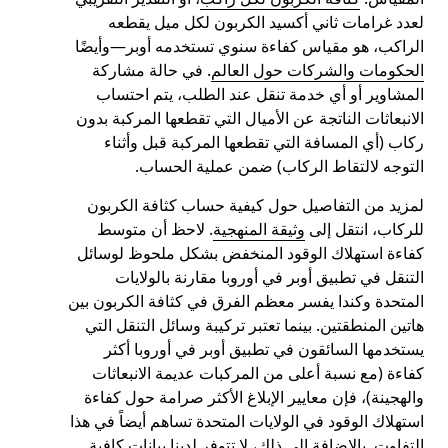
لعدد غرامات ثاني أكسيد الكربون لكل ميل يقطعه
الراكب، هو مقياس كفاءة سنوي تستخدمه أوبر—وأيضًا
الحكومات والشركات حول العالم
. في حالة مشاركة
المشاوير أو أي خدمة تنقل عند الطلب، يتم احتساب
الانبعاثات الناتجة عن الأميال التي تقطعها المركبة بدون
ركاب (أي المسافة التي تقطعها المركبة قبل وأثناء
التوجه لالتقاط الركاب) ضمن عملية الحساب.
لمزيد من التفاصيل حول كيفية حساب كثافة الكربون
للركاب، انتقل إلى
وثيقة المنهجية
. لاحظ أن متوسط
كفاءة استهلاك الوقود المنخفض بشكل ملحوظ لوسائل
التنقل في تطبيق أوبر في أوروبا مقارنة بالولايات
المتحدة وكندا يفسر معظم الفرق في كثافة الكربون بين
هاتين المنطقتين. بينما تعتبر تركيبة وسائل التنقل التي
يستخدمها السائقون في تطبيق أوبر في أوروبا أكثر
كفاءة (مع نسبة أعلى من المركبات عديمة الانبعاثات
والهجينة)، فإن معايير الإبلاغ الأكثر صرامة حول كفاءة
استهلاك الوقود في الولايات المتحدة تساهم أيضاً في هذا
التفاوت. بالإضافة إلى ذلك، لا تتوفر لدينا بيانات كافية