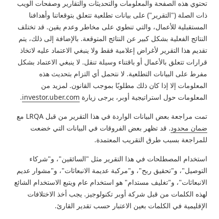
تحتوي هذه الصفحة والمعلومات والتحديثات والتقارير وصفحات الويب
ذات الصلة ("التقرير") على بيانات تطلعية تتعلق بتوقعاتنا وأهدافنا
المستقبلية للأعمال، والتي تنطوي على مخاطر وعدم يقين. قد تختلف
النتائج الفعلية بشكل كبير عن النتائج المتوقعة. بالإضافة إلى ذلك، يتم
تقديم هذا التقرير لأغراض إعلامية فقط ولا ينبغي الاعتماد عليه لاتخاذ
قرارات تتعلق بالأعمال أو باقتناء وسيلة تنقل. لا ينبغي الاعتماد بشكل
مفرط على البيانات التطلعية. لا نتحمل أي التزام بتحديث هذه
المعلومات إلا إذا كان ذلك مطلوبًا بموجب القانون. لمزيد من
المعلومات حول استراتيجية أوبر، يرجى زيارة
investor.uber.com
.
تمت مراجعة بعض البيانات الواردة في هذا التقرير من قبل LRQA مع
ضمان محدود
. قد تظهر بعض الفروقات في البيانات التي خضعت
للمراجعة بسبب طرق التقريب المعتمدة.
استخدام المصطلحات في هذا التقرير مثل "السائقين"، و"شركاء
التوصيل"، و"تحقيق ربح"، و"مركبة عديمة الانبعاثات"، و"مشوار عديم
الانبعاثات"، و"تغليف مستدام" هو استخدام عام ويتبع الاستخدام الشائع
لهذه الكلمات من قبل شركة أوبر تكنولوجيز. يجب أخذ الاختلافات
الإقليمية في الكلمات بعين الاعتبار حسب تقدير القارئ.