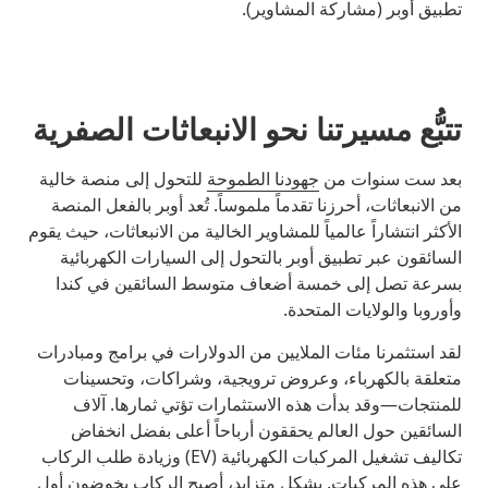
تطبيق أوبر (مشاركة المشاوير).
تتبُّع مسيرتنا نحو الانبعاثات الصفرية
بعد ست سنوات من
جهودنا الطموحة
للتحول إلى منصة خالية
من الانبعاثات، أحرزنا تقدماً ملموساً. تُعد أوبر بالفعل المنصة
الأكثر انتشاراً عالمياً للمشاوير الخالية من الانبعاثات، حيث يقوم
السائقون عبر تطبيق أوبر بالتحول إلى السيارات الكهربائية
بسرعة تصل إلى خمسة أضعاف متوسط السائقين في كندا
وأوروبا والولايات المتحدة.
لقد استثمرنا مئات الملايين من الدولارات في برامج ومبادرات
متعلقة بالكهرباء، وعروض ترويجية، وشراكات، وتحسينات
للمنتجات—وقد بدأت هذه الاستثمارات تؤتي ثمارها. آلاف
السائقين حول العالم يحققون أرباحاً أعلى بفضل انخفاض
تكاليف تشغيل المركبات الكهربائية (EV) وزيادة طلب الركاب
على هذه المركبات. بشكل متزايد، أصبح الركاب يخوضون أول