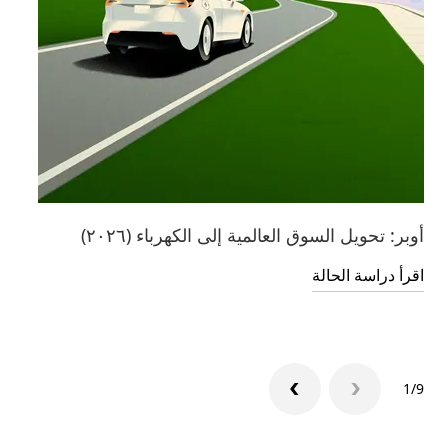
أوبر: تحويل السوق العالمية إلى الكهرباء (٢٠٢٦)
ستق
السي
اقرأ دراسة الحالة
اطَّ
1/9