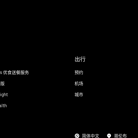
出行
Eats 优食送餐服务
预约
业版
机场
ight
城市
alth
简体中文
哥伦布