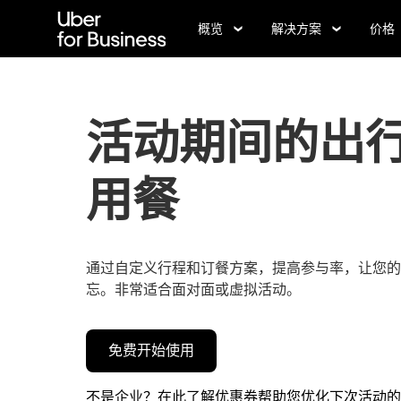
跳
概览
解决方案
价格
至
主
要
内
容
活动期间的出
用餐
通过自定义行程和订餐方案，提高参与率，让您的
忘。非常适合面对面或虚拟活动。
免费开始使用
不是企业？在此了解优惠券帮助您优化下次活动的