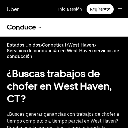
Saltar
al
Uber
Inicia sesión
Regístrate
contenido
principal
Conduce
Estados Unidos
>
Conneticut
>
West Haven
>
Servicios de conducción en West Haven servicios de
conducción
¿Buscas trabajos de
chofer en West Haven,
CT?
¿Buscas generar ganancias con trabajos de chofer a
tiempo completo o a tiempo parcial en West Haven?
Prueba con la app de Uber. La app te brinda la