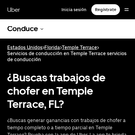
Saltar
al
Uber
Inicia sesión
Regístrate
contenido
principal
Conduce
Estados Unidos
>
Florida
>
Temple Terrace
>
Servicios de conducción en Temple Terrace servicios
de conducción
¿Buscas trabajos de
chofer en Temple
Terrace, FL?
¿Buscas generar ganancias con trabajos de chofer a
tiempo completo o a tiempo parcial en Temple
Terrace? Prueba con la app de Uber. La app te brinda