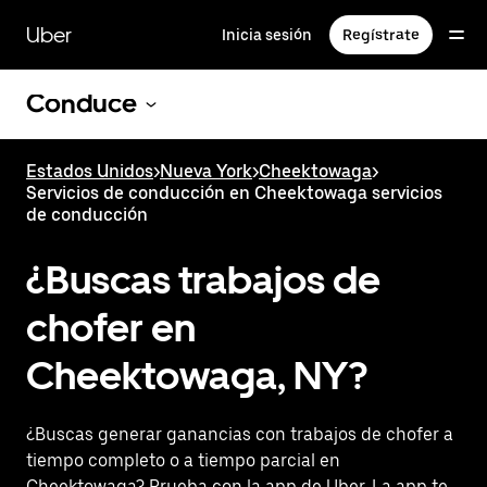
Saltar
al
Uber
Inicia sesión
Regístrate
contenido
principal
Conduce
Estados Unidos
>
Nueva York
>
Cheektowaga
>
Servicios de conducción en Cheektowaga servicios
de conducción
¿Buscas trabajos de
chofer en
Cheektowaga, NY?
¿Buscas generar ganancias con trabajos de chofer a
tiempo completo o a tiempo parcial en
Cheektowaga? Prueba con la app de Uber. La app te