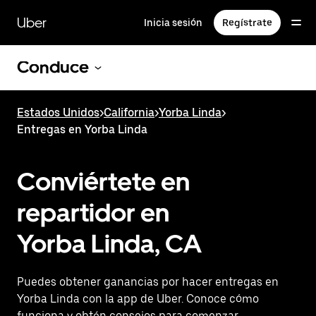
Saltar
al
Uber
Inicia sesión
Regístrate
contenido
principal
Conduce
Estados Unidos
>
California
>
Yorba Linda
>
Entregas en Yorba Linda
Conviértete en
repartidor en
Yorba Linda, CA
Puedes obtener ganancias por hacer entregas en
Yorba Linda con la app de Uber. Conoce cómo
funciona y obtén consejos para comenzar.