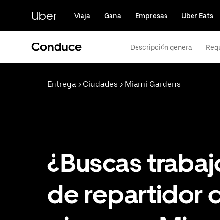
Saltar
al
Uber
Viaja
Gana
Empresas
Uber Eats
contenido
principal
Conduce
Descripción general
Requ
Entrega
>
Ciudades
> Miami Gardens
¿Buscas trabaj
de repartidor 