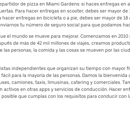
repartidor de pizza en Miami Gardens: si haces entregas en 
puertas. Para hacer entregas en scooter, debes ser mayor de 
acer entregas en bicicleta o a pie, debes ser mayor de 18 añ
nviarnos tu número de seguro social para que podamos hac
 que el mundo se mueve para mejorar. Comenzamos en 2010 
espués de más de 42 mil millones de viajes, creamos produc
e las personas, la comida y las cosas se mueven por las ciu
tistas independientes que organizan su tiempo con mayor fle
fácil para la mayoría de las personas. Damos la bienvenida a
es, camiones, taxis, limusinas, catering y comerciales. Ta
n activos en otras apps y servicios de conducción. Hacer e
posible que cumplas con los requisitos para conducir con l