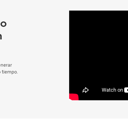
mo
n
enerar
o tiempo.