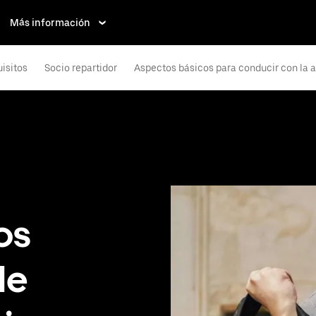
Más información
isitos
Socio repartidor
Aspectos básicos para conducir con la 
os
de