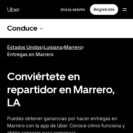
Saltar
al
Uber
Inicia sesión
Regístrate
contenido
principal
Conduce
Estados Unidos
>
Luisiana
>
Marrero
>
Entregas en Marrero
Conviértete en
repartidor en Marrero,
LA
Puedes obtener ganancias por hacer entregas en
Marrero con la app de Uber. Conoce cómo funciona y
obtén consejos para comenzar.