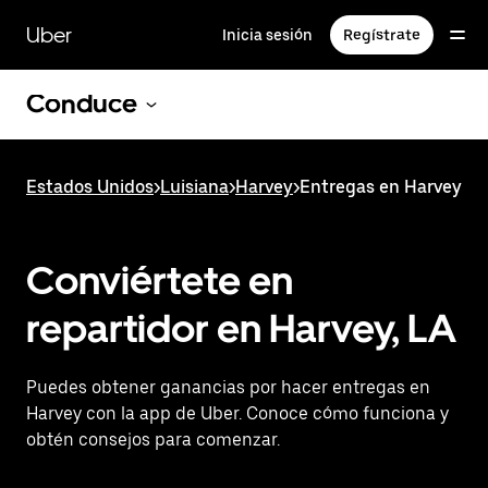
Saltar
al
Uber
Inicia sesión
Regístrate
contenido
principal
Conduce
Estados Unidos
>
Luisiana
>
Harvey
>
Entregas en Harvey
Conviértete en
repartidor en Harvey, LA
Puedes obtener ganancias por hacer entregas en
Harvey con la app de Uber. Conoce cómo funciona y
obtén consejos para comenzar.