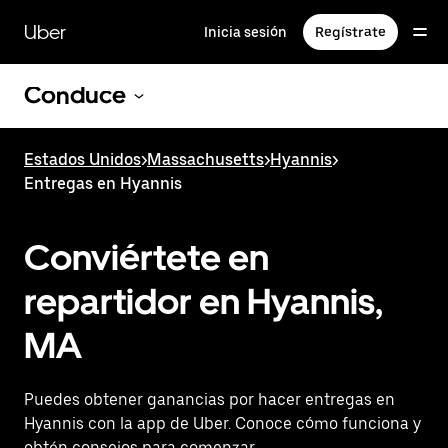
Saltar
al
Uber
Inicia sesión
Regístrate
contenido
principal
Conduce
Estados Unidos
>
Massachusetts
>
Hyannis
>
Entregas en Hyannis
Conviértete en
repartidor en Hyannis,
MA
Puedes obtener ganancias por hacer entregas en
Hyannis con la app de Uber. Conoce cómo funciona y
obtén consejos para comenzar.