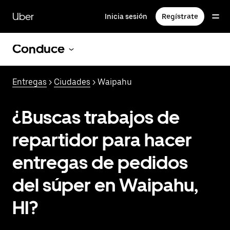
Saltar
al
Uber
Inicia sesión
Regístrate
contenido
principal
Conduce
Entregas
>
Ciudades
> Waipahu
¿Buscas trabajos de
repartidor para hacer
entregas de pedidos
del súper en Waipahu,
HI?