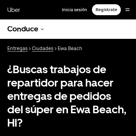
Saltar
al
Uber
Inicia sesión
Regístrate
contenido
principal
Conduce
Entregas
>
Ciudades
> Ewa Beach
¿Buscas trabajos de
repartidor para hacer
entregas de pedidos
del súper en Ewa Beach,
HI?