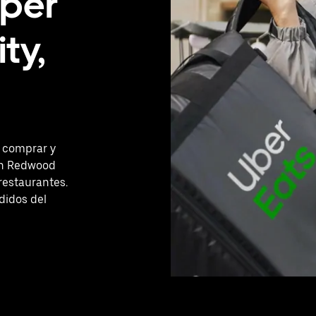
úper
ty,
r comprar y
en Redwood
restaurantes.
didos del