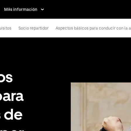
Más información
isitos
Socio repartidor
Aspectos básicos para conducir con la 
os
para
s de