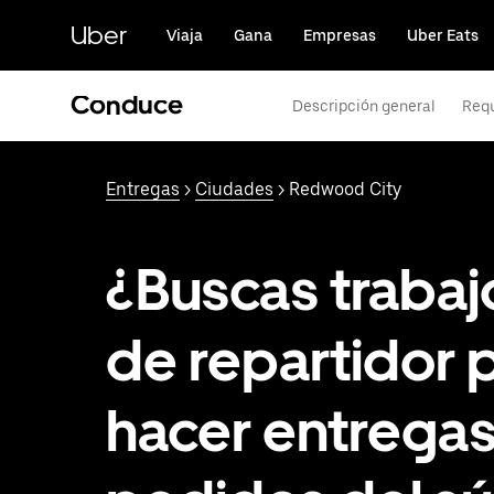
Saltar
al
Uber
Viaja
Gana
Empresas
Uber Eats
contenido
principal
Conduce
Descripción general
Requ
Entregas
>
Ciudades
> Redwood City
¿Buscas trabaj
de repartidor 
hacer entrega