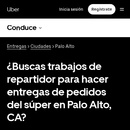
Saltar
al
Uber
Inicia sesión
Regístrate
contenido
principal
Conduce
Entregas
>
Ciudades
> Palo Alto
¿Buscas trabajos de
repartidor para hacer
entregas de pedidos
del súper en Palo Alto,
CA?