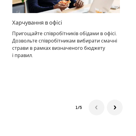
Харчування в офісі
Хар
Пригощайте співробітників обідами в офісі.
Моти
Дозвольте співробітникам вибирати смачні
вноч
страви в рамках визначеного бюджету
улюб
і правил.
замо
бюдж
спів
1/5