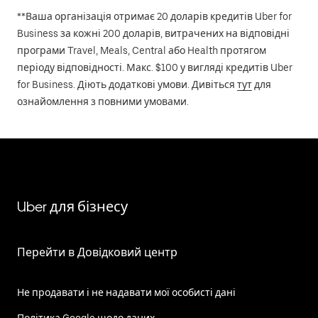
**Ваша організація отримає 20 доларів кредитів Uber for
Business за кожні 200 доларів, витрачених на відповідні
програми Travel, Meals, Central або Health протягом
періоду відповідності. Макс. $100 у вигляді кредитів Uber
for Business. Діють додаткові умови. Дивіться
тут
для
ознайомлення з повними умовами.
Uber для бізнесу
Перейти в Довідковий центр
Не продавати і не надавати мої особисті дані