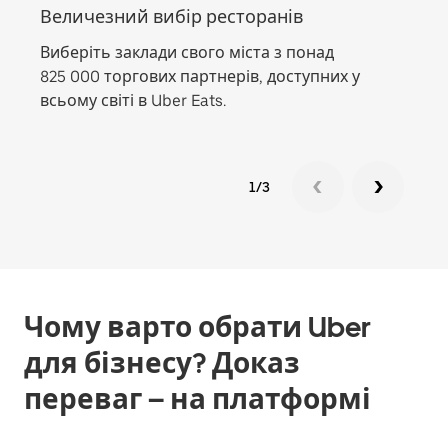
Величезний вибір ресторанів
Різ
Виберіть заклади свого міста з понад
Замо
825 000 торгових партнерів, доступних у
відп
всьому світі в Uber Eats.
вега
1/3
Чому варто обрати Uber
для бізнесу? Доказ
переваг – на платформі