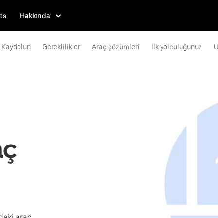
ts
Hakkında
Kaydolun
Gereklilikler
Araç çözümleri
İlk yolculuğunuz
U
aç
deki araç