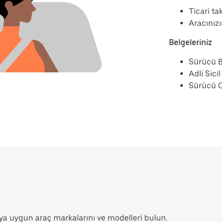
Ticari ta
Aracınız
Belgeleriniz
Sürücü B
Adli Sici
Sürücü Or
a uygun araç markalarını ve modelleri bulun.