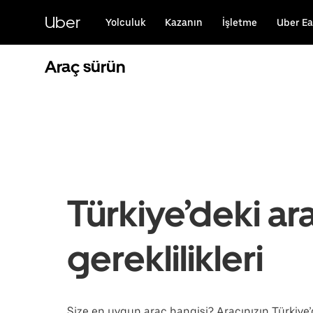
Ana
içeriğe
Uber
Yolculuk
Kazanın
İşletme
Uber Ea
gidin
Araç sürün
Türkiye’deki ar
gereklilikleri
Size en uygun araç hangisi? Aracınızın Türkiye’