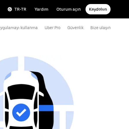
TR-TR
Yardım
Oturum açın
Kaydolun
ygulamayı kullanma
Uber Pro
Güvenlik
Bize ulaşın