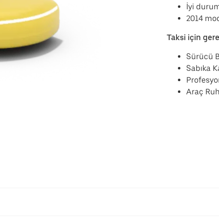
İyi durum
2014 mod
Taksi için ger
Sürücü B
Sabıka K
Profesyo
Araç Ruh