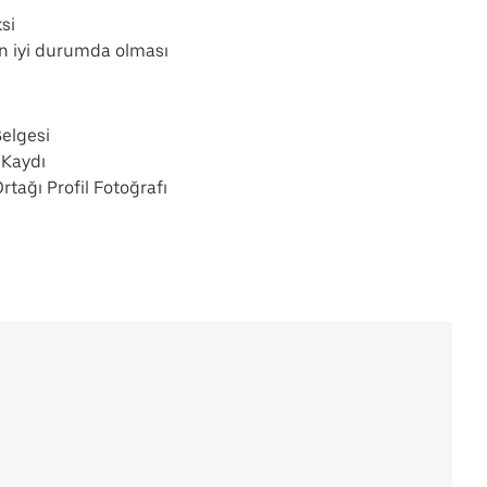
ksi
ın iyi durumda olması
elgesi
l Kaydı
tağı Profil Fotoğrafı