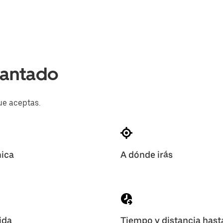
lantado
ue aceptas.
mica
A dónde irás
ida
Tiempo y distancia hast