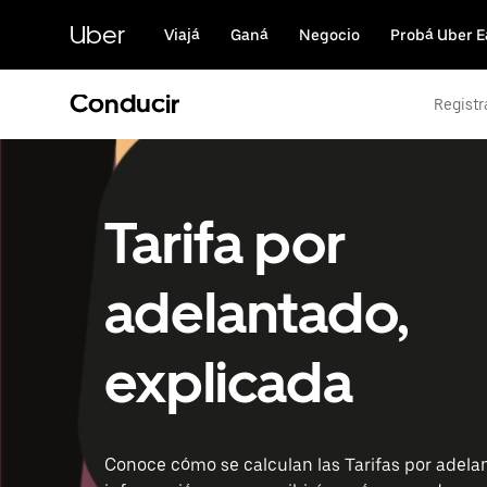
Saltar
al
Uber
Viajá
Ganá
Negocio
Probá Uber E
contenido
principal
Conducir
Registr
Tarifa por
adelantado,
explicada
Conoce cómo se calculan las Tarifas por adela