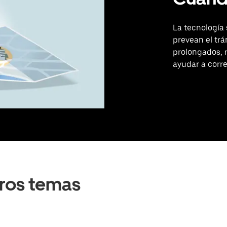
La tecnología
prevean el trá
prolongados, r
ayudar a corre
ros temas