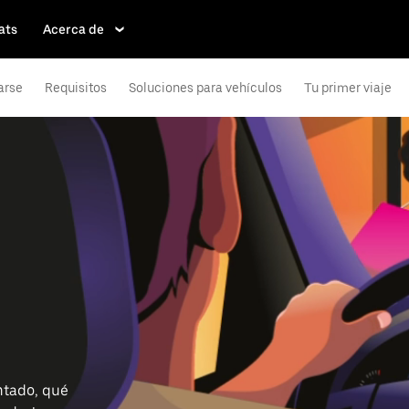
ats
Acerca de
arse
Requisitos
Soluciones para vehículos
Tu primer viaje
ntado, qué