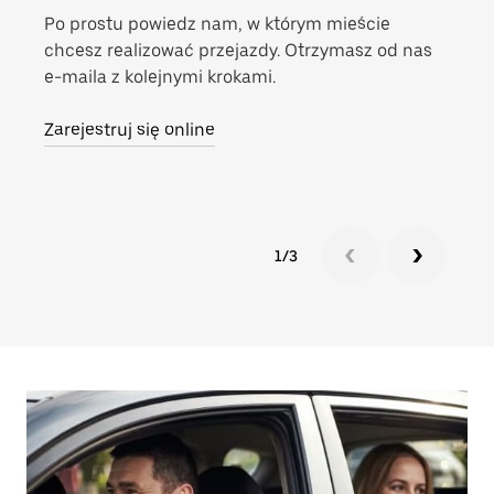
wyk
Po prostu powiedz nam, w którym mieście
chcesz realizować przejazdy. Otrzymasz od nas
Oto,
e-maila z kolejnymi krokami.
real
Zarejestruj się online
Wym
1/3