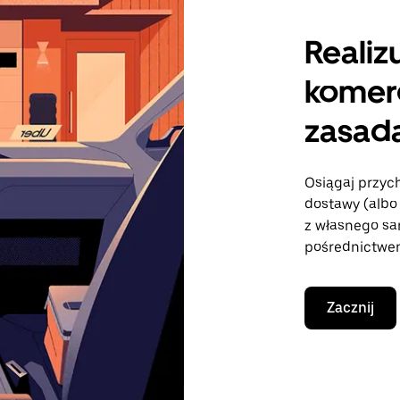
Realiz
komer
zasad
Osiągaj przych
dostawy (albo 
z własnego s
pośrednictwem
Zacznij