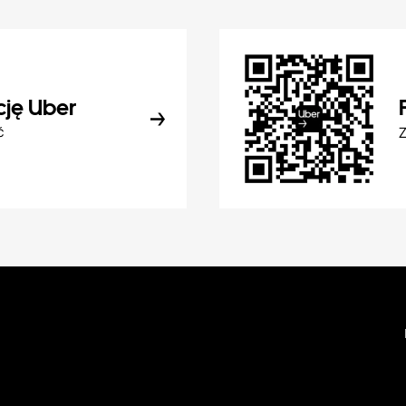
cję Uber
ć
Z