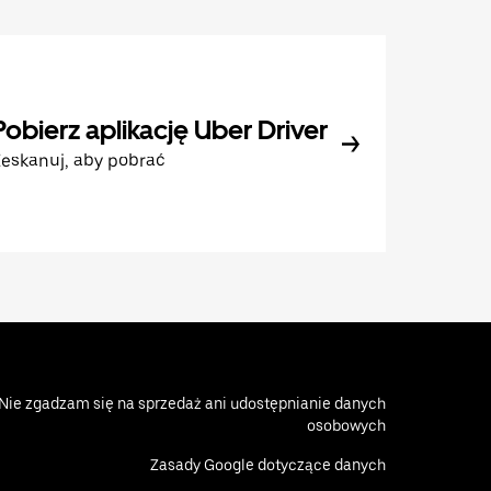
Pobierz aplikację Uber Driver
eskanuj, aby pobrać
Nie zgadzam się na sprzedaż ani udostępnianie danych
osobowych
Zasady Google dotyczące danych