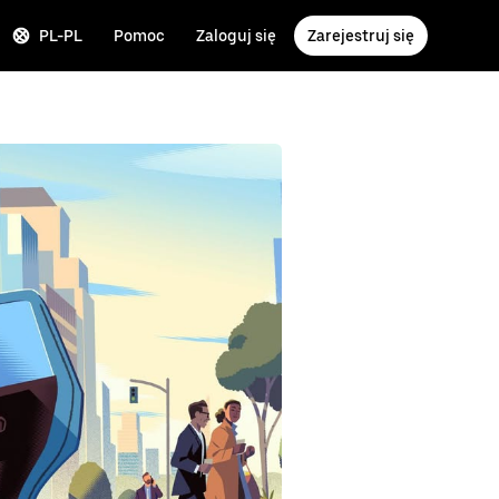
PL-PL
Pomoc
Zaloguj się
Zarejestruj się