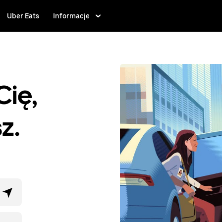
Uber Eats
Informacje
Cię,
z.