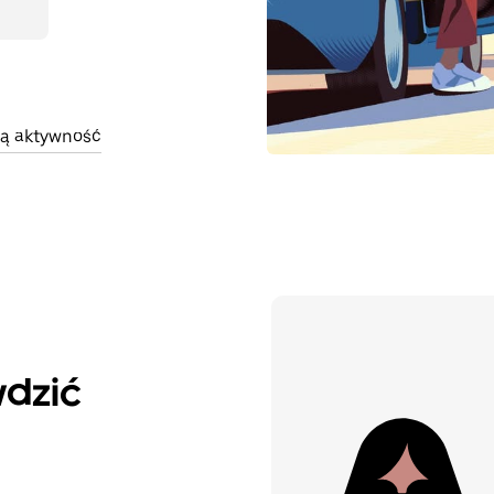
wą aktywność
wdzić