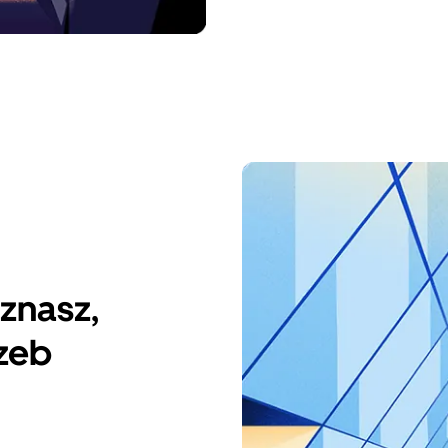
 znasz,
zeb