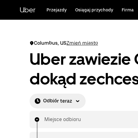
Przejdź
do
Uber
Przejazdy
Osiągaj przychody
Firma
głównej
zawartości
Columbus, US
Zmień miasto
Uber zawiezie 
dokąd zechces
Odbiór teraz
Miejsce odbioru