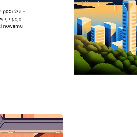
e podróże –
waj opcje
ęki nowemu