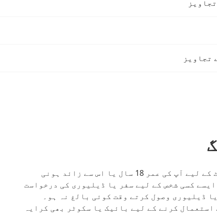
 تجاویز
مسافر، Uber Eats صارف یا JUMP صارف اکاؤنٹ کے لیے آپ کی عمر 18 سال یا اس سے زائد ہونی
 سال سے کم عمر کے ایسے کسی شخص کے لیے سفر یا ڈیلیوری کی درخواست
یا ڈیلیوری وصول کرتے وقت کوئی بالغ نہ ہو۔
 کسی شخص کے استعمال کرنے کے لیے بائیک یا سکوٹر بھی کرایہ