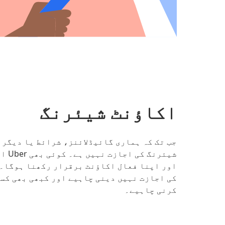
اکاؤنٹ شیئرنگ
جب تک کہ ہماری گائیڈلائنز، شرائط یا دیگر 
شیئر
اور اپنا فعال اکاؤنٹ برقرار رکھنا ہوگا۔ 
کی اجازت نہیں دینی چاہیے اور کبھی بھی کسی
کرنی چاہیے۔