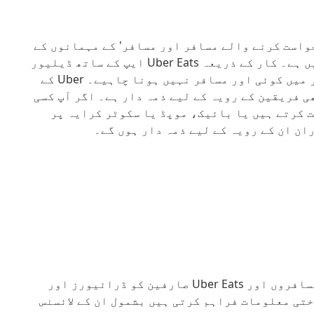
رخواست کرنے والے مسافر اور مسافر' کے مہمانوں کے
علاوہ کسی اور کو گاڑی میں آںے کی اجازت نہیں ہے۔ کار کے ذریعہ Uber Eats ایپ کے ساتھ ڈیلیور
کرتے وقت، آرڈر ڈیلیوری کرنے کے دوران کار میں کوئی اور مسافر نہیں ہونا چاہیے۔ Uber کے
 فریقین کے رویہ کے لیے ذمہ دار ہے۔ اگر آپ کسی
 کرتے ہیں یا بائیک، موپڈ یا سکوٹر کرایہ پر
ان ان کے رویہ کے لیے ذمہ دار ہوں گے۔
آسان پک اپ یا ڈیلیوری کے لیے، Uber ایپس مسافروں اور Uber Eats صارفین کو ڈرائیورز اور
تی معلومات فراہم کرتی ہیں بشمول ان کے لائسنس