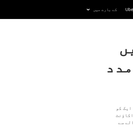
Ube
کے بارے میں
ں
مدد
ایک کو
اکاؤنٹ
لے سے