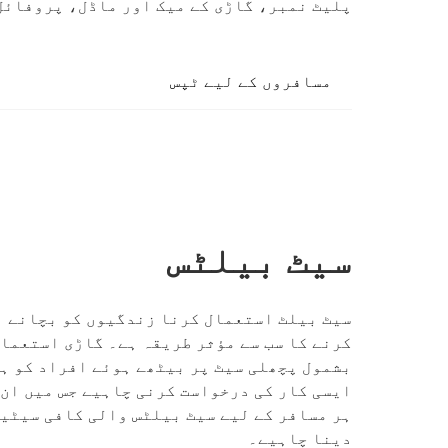
پلیٹ نمبر، گاڑی کے میک اور ماڈل، پروفائل
مسافروں کے لیے ٹپس
سیٹ بیلٹس
سیٹ بیلٹ استعمال کرنا زندگیوں کو بچانے ا
کرنے کا سب سے مؤثر طریقہ ہے۔ گاڑی استعما
بشمول پچھلی سیٹ پر بیٹھے ہوئے افراد کو ہ
ایسی کار کی درخواست کرنی چاہیے جس میں ان 
ہر مسافر کے لیے سیٹ بیلٹس والی کافی سیٹیں
دینا چاہیے۔