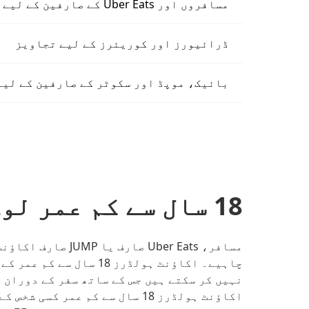
مسافروں اور Uber Eats کے صارفین کے لیے تجاویز
ڈرائیورز اور کوریئرز کے لیے تجاویز
بائیک، موپڈ اور سکوٹر کے صارفین کے لیے
18 سال سے کم عمر لوگ
چاہیے۔ اکاؤنٹ ہولڈرز 18
نہیں کر سکتے ہیں جس کے ساتھ سفر کے دوران 
اکاؤنٹ ہولڈرز 18 سال سے کم عمر