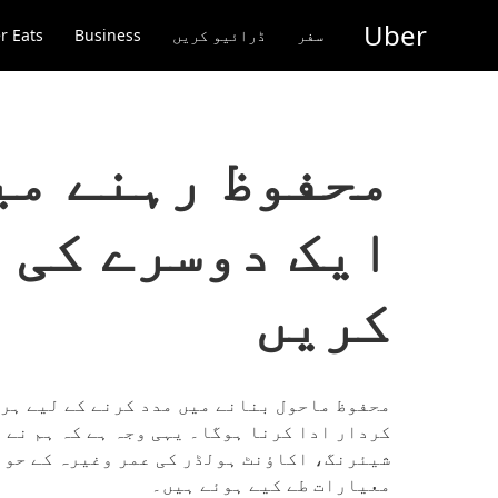
رکزی
Uber
واد
سفر
ڈرائیو کریں
Business
r Eats
ر
ائیں
محفوظ رہنے می
ایک دوسرے کی 
کریں
محفوظ ماحول بنانے میں مدد کرنے کے لیے ہر 
کردار ادا کرنا ہوگا۔ یہی وجہ ہے کہ ہم نے 
شیئرنگ، اکاؤنٹ ہولڈر کی عمر وغیرہ کے حوا
معیارات طے کیے ہوئے ہیں۔