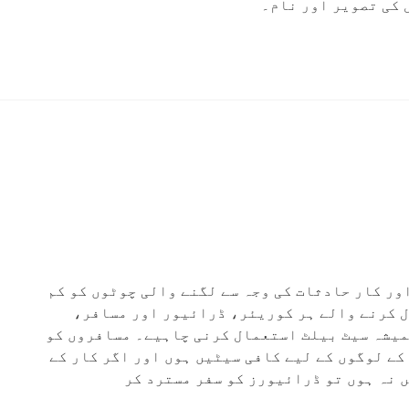
 کی تصویر اور نام۔
ور کار حادثات کی وجہ سے لگنے والی چوٹوں کو کم
ل کرنے والے ہر کوریئر، ڈرائیور اور مسافر،
میشہ سیٹ بیلٹ استعمال کرنی چاہیے۔ مسافروں کو
کے لوگوں کے لیے کافی سیٹیں ہوں اور اگر کار کے
 نہ ہوں تو ڈرائیورز کو سفر مسترد کر