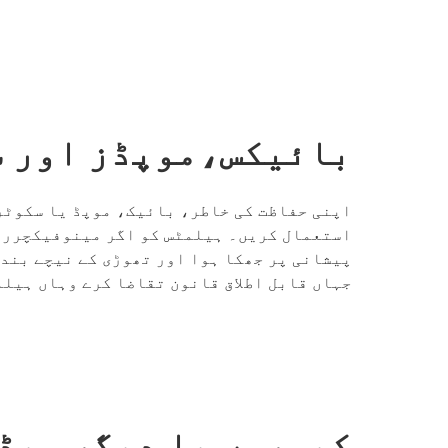
بائیکس،موپڈز اور س
اپنی حفاظت کی خاطر، بائیک، موپڈ یا سکوٹر 
استعمال کریں۔ ہیلمٹس کو اگر مینوفیکچرر ک
پیشانی پر جھکا ہوا اور تھوڑی کے نیچے بندھ
جہاں قابل اطلاق قانون تقاضا کرے وہاں ہیلم
کیمروں یا دیگر ویڈ