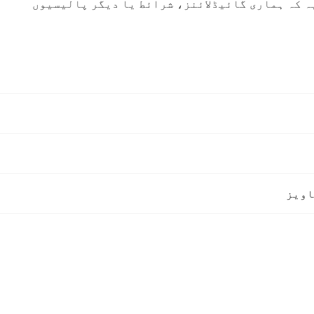
یہ کہ ہماری گائیڈلائنز، شرائط یا دیگر پالیسیوں
اویز