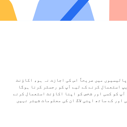
پالیسیوں میں صریحاً اس کی اجازت نہ ہو، اکاؤنٹ
نگ کی اجازت نہیں ہے۔ کوئی بھی Uber ایپ استعمال کرنے کے لیے آپ کو رجسٹر کرنا ہوگا
آپ کو کسی اور شخص کو اپنا اکاؤنٹ استعمال کرنے
 اور کے ساتھ اپنی لاگ ان کی معلومات شیئر نہیں