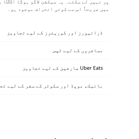
پر نہیں لے سکتے۔ یہ سیکشن لاگو ہوگا الؔا 
میں صریحاً اس سے کوئی انحراف موجود ہو۔
ڈرائیورز اور کوریئرز کے لیے تجاویز
مسافروں کے لیے ٹپس
Uber Eats صارفین کے لیے تجاویز
بائیک، موپڈ اور سکوٹر کے سفر کے لیے تج