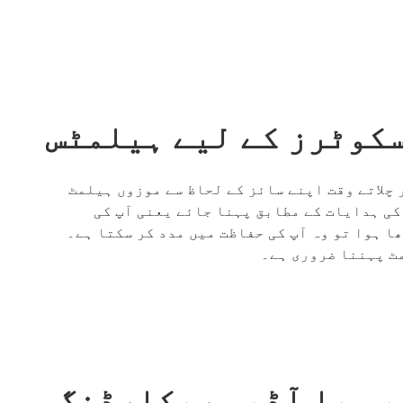
کوٹرز کے لیے ہیلمٹس
چلاتے وقت اپنے سائز کے لحاظ سے موزوں ہیلمٹ
ی ہدایات کے مطابق پہنا جائے یعنی آپ کی
ا ہوا تو وہ آپ کی حفاظت میں مدد کر سکتا ہے۔
ٹ پہننا ضروری ہے۔
یو یا آڈیو ریکارڈنگ