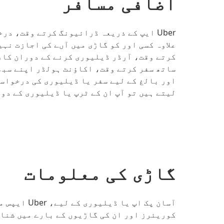
اضافی مسافر
Uber ایپ کے ذریعہ ڈرائیونگ کرتے وقت، د
ساتھ سفر کرتے وقت، اکاؤنٹ ہولڈر اپنے سبھی
اور بالغ کے لیے سفر یا ڈیلیوری کی درخواست
لیتے ہیں تو آپ ان کے ٹرپ یا ڈیلیوری کے دور
گاڑی کی معلومات
کوریئرز اور ان کی گاڑیوں کے بارے میں شناخ