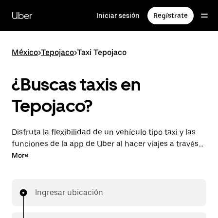
Saltar
al
Uber
Iniciar sesión
Regístrate
contenido
principal
México
>
Tepojaco
>
Taxi Tepojaco
¿Buscas taxis en
Tepojaco?
Disfruta la flexibilidad de un vehículo tipo taxi y las
funciones de la app de Uber al hacer viajes a través
de UberX en Tepojaco. Puedes solicitar viajes de
More
última hora o reservar en cualquier momento desde
la app o en línea para conseguir tarifas por
adelantado económicas para cada viaje.
Ingresar ubicación