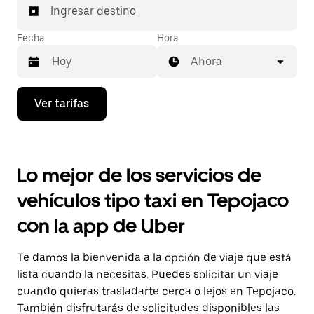
Ingresar destino
Fecha
Hora
Ahora
Presiona
Ver tarifas
la
flecha
hacia
abajo
para
Lo mejor de los servicios de
interactuar
con
vehículos tipo taxi en Tepojaco
el
calendario
con la app de Uber
y
selecciona
una
Te damos la bienvenida a la opción de viaje que está
fecha.
Presiona
lista cuando la necesitas. Puedes solicitar un viaje
la
cuando quieras trasladarte cerca o lejos en Tepojaco.
tecla Esc
También disfrutarás de solicitudes disponibles las
para