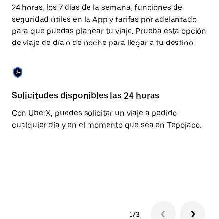
cerrar
24 horas, los 7 días de la semana, funciones de
el
seguridad útiles en la App y tarifas por adelantado
calendario.
para que puedas planear tu viaje. Prueba esta opción
de viaje de día o de noche para llegar a tu destino.
Solicitudes disponibles las 24 horas
Fu
Con UberX, puedes solicitar un viaje a pedido
La
cualquier día y en el momento que sea en Tepojaco.
pa
se
de
pe
ca
1/3