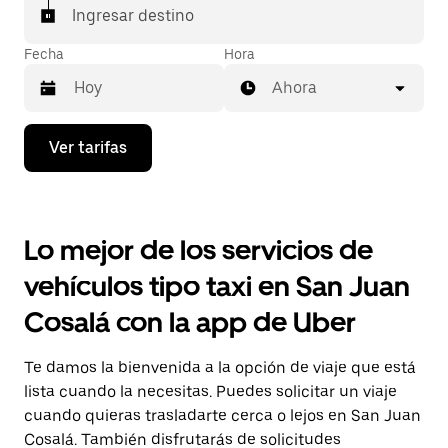
Ingresar destino
Fecha
Hora
Ahora
Presiona
Ver tarifas
la
flecha
hacia
abajo
para
Lo mejor de los servicios de
interactuar
con
vehículos tipo taxi en San Juan
el
calendario
Cosalá con la app de Uber
y
selecciona
una
Te damos la bienvenida a la opción de viaje que está
fecha.
Presiona
lista cuando la necesitas. Puedes solicitar un viaje
la
cuando quieras trasladarte cerca o lejos en San Juan
tecla Esc
Cosalá. También disfrutarás de solicitudes
para