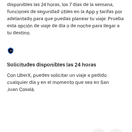
cerrar
disponibles las 24 horas, los 7 días de la semana,
el
funciones de seguridad útiles en la App y tarifas por
calendario.
adelantado para que puedas planear tu viaje. Prueba
esta opción de viaje de día o de noche para llegar a
tu destino.
Solicitudes disponibles las 24 horas
Fu
Con UberX, puedes solicitar un viaje a pedido
La
cualquier día y en el momento que sea en San
pa
Juan Cosalá.
al
de
pe
ca