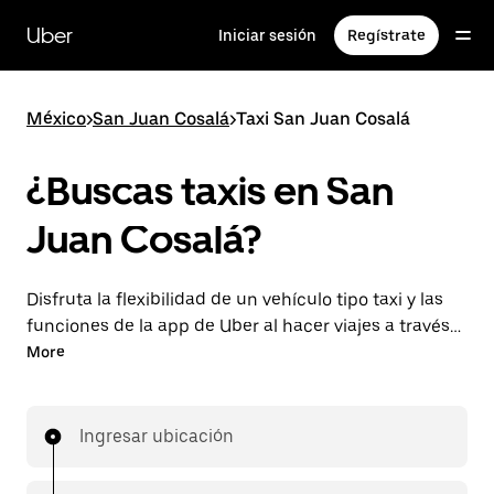
Saltar
al
Uber
Iniciar sesión
Regístrate
contenido
principal
México
>
San Juan Cosalá
>
Taxi San Juan Cosalá
¿Buscas taxis en San
Juan Cosalá?
Disfruta la flexibilidad de un vehículo tipo taxi y las
funciones de la app de Uber al hacer viajes a través
de UberX en San Juan Cosalá. Puedes solicitar viajes
More
de última hora o reservar en cualquier momento
desde la app o en línea para conseguir tarifas por
adelantado económicas para cada viaje.
Ingresar ubicación