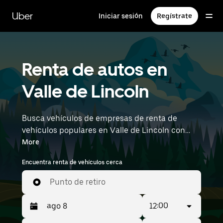
Saltar
al
Uber
Iniciar sesión
Regístrate
contenido
principal
Renta de autos en
Valle de Lincoln
Busca vehículos de empresas de renta de
vehículos populares en Valle de Lincoln con
Uber Rent. Desde vehículos eléctricos y sedanes
More
hasta SUV, encontrarás vehículos aptos para
Encuentra renta de vehículos cerca
personas que viajan solas y para grupos de
hasta 7 personas. Ingresa la hora y la ubicación
Punto de retiro
(por ejemplo, Del Norte International Airport)
para ver los autos en renta cerca de ti.
12:00