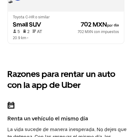
Toyota C-HR o similar
Small SUV
 702 MXN
por día
 5   
 2   
 AT   
702 MXN con impuestos
20.9 km
 •  
Razones para rentar un auto
con la app de Uber
Renta un vehículo el mismo día
La vida sucede de manera inesperada. No dejes que
te detenga. Con las reservas el mismo día, los