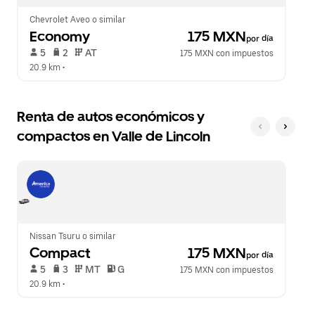
Chevrolet Aveo o similar
Economy
 175 MXN
por día
 5   
 2   
 AT   
175 MXN con impuestos
20.9 km
 •  
Renta de autos económicos y
compactos en Valle de Lincoln
Nissan Tsuru o similar
Compact
 175 MXN
por día
 5   
 3   
 MT   
 G  
175 MXN con impuestos
20.9 km
 •  