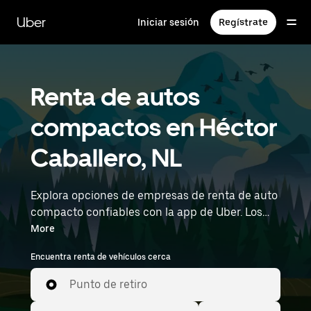
Saltar
al
Uber
Iniciar sesión
Regístrate
contenido
principal
Renta de autos
compactos en Héctor
Caballero, NL
Explora opciones de empresas de renta de auto
compacto confiables con la app de Uber. Los
autos compactos te ayudan a conducir y
More
estacionar con facilidad, lo que los convierte en
Encuentra renta de vehículos cerca
una opción práctica en ciudades o durante
escapadas de fin de semana. Ingresa la hora y
Punto de retiro
la ubicación (por ejemplo, General Mariano