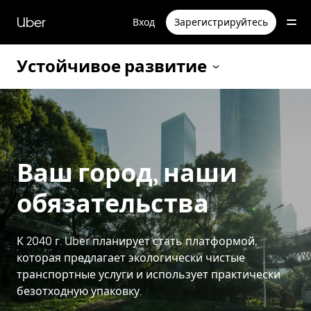
Пропустить
и
Uber
Вход
Зарегистрируйтесь
перейти
к
основному
Устойчивое развитие
содержимому
Ваш город, наши
обязательства
К 2040 г. Uber планирует стать платформой,
которая предлагает экологически чистые
транспортные услуги и использует практически
безотходную упаковку.