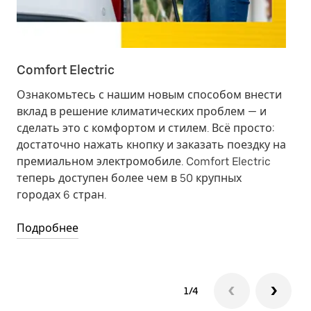
Comfort Electric
Ub
Ознакомьтесь с нашим новым способом внести
Ра
вклад в решение климатических проблем — и
El
сделать это с комфортом и стилем. Всё просто:
по
достаточно нажать кнопку и заказать поездку на
за
премиальном электромобиле. Comfort Electric
El
теперь доступен более чем в 50 крупных
аг
городах 6 стран.
25
Подробнее
По
1/4