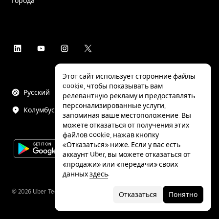
Города
Этот сайт использует сторонние файлы
cookie, чтобы показывать вам
Русский
релевантную рекламу и предоставлять
персонализированные услуги,
Колумбус
запоминая ваше местоположение. Вы
можете отказаться от получения этих
файлов cookie, нажав кнопку
«Отказаться» ниже. Если у вас есть
аккаунт Uber, вы можете отказаться от
«продажи» или «передачи» своих
данных
здесь
.
©
2026
Uber Technologies Inc.
Отказаться
Понятно