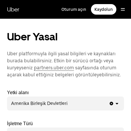
Ana
içeriğe
Uber
Oturum açın
Kaydolun
gidin
Uber Yasal
Uber platformuyla ilgili yasal bilgileri ve kaynakları
burada bulabilirsiniz. Etkin bir sürücü ortağı veya
kuryeyseniz
partners.uber.com
sayfasında oturum
açarak kabul ettiğiniz belgeleri görüntüleyebilirsiniz.
Yetki alanı
Amerika Birleşik Devletleri
İşletme Türü