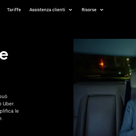
Tariffe
Assistenza clienti
Risorse
se
 può
p Uber.
lifica le
e.