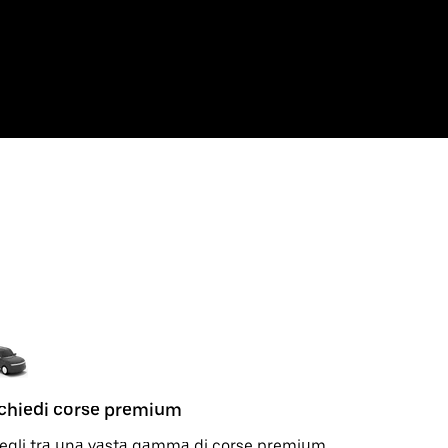
chiedi corse premium
Mantieni 
egli tra una vasta gamma di corse premium
Monitora l