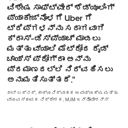
ವಿಶೇಷ ಸಾಫ್ಟ್‌ವೇರ್ ಶೆಡ್ಯೂಲಿಂಗ್
ಪ್ಯಾಕೇಜ್‌ನೊಳಗೆ Uber ಗೆ
ಟ್ರಿಪ್‌ಗಳನ್ನು ಸರಾಗವಾಗಿ
ಕ್ರಾಸ್-ಡಿಸ್‌ಪ್ಯಾಚ್ ಮಾಡಲು
ಮತ್ತು ವ್ಯಾಲಿ ಮೆಟ್ರೋದ ರೈಡ್
ಚಾಯ್ಸ್ ಪ್ರೋಗ್ರಾಂ ಅನ್ನು
ಪ್ರಮಾಣದಲ್ಲಿ ನಿರ್ವಹಿಸಲು
ಅನುಮತಿಸುತ್ತದೆ."
ರಾಬ್ ಟರ್ನರ್
, ಕಾರ್ಯನಿರ್ವಾಹಕ ಉಪಾಧ್ಯಕ್ಷ ಮತ್ತು
ವ್ಯವಸ್ಥಾಪಕ ನಿರ್ದೇಶಕ, MJM ಇನ್ನೋವೇಶನ್ಸ್