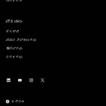
ಸುಸ್ಥಿರತೆ
ಪ್ರಯಾಣ
ರಿಸರ್ವ್
ವಿಮಾನ ನಿಲ್ದಾಣಗಳು
ಹೋಟೆಲ್‌ಗಳು
ನಗರಗಳು
ಕನ್ನಡ