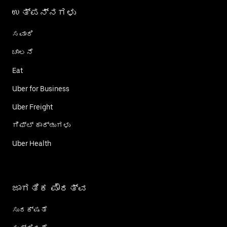
ಉತ್ಪನ್ನಗಳು
ಸವಾರಿ
ಚಾಲನೆ
Eat
Uber for Business
Uber Freight
ಗಿಫ್ಟ್ ಕಾರ್ಡು‌ಗಳು
Uber Health
ಜಾಗತಿಕ ಪೌರತ್ವ
ಸುರಕ್ಷತೆ