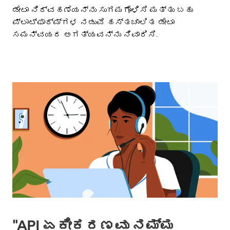
ಡೇಟಾ ನಿರ್ವಹಣೆಯನ್ನು ಸುಗಮಗೊಳಿಸಿ ಮತ್ತು ಬಹು
ಪ್ಲಾಟ್ಫಾರ್ಮ್ಗಳ ನಡುವೆ ಹಸ್ತಚಾಲಿತ ಡೇಟಾ
ಸಮನ್ವಯದ ಅಗತ್ಯವನ್ನು ನಿವಾರಿಸಿ.
"API ಏಕೀಕರಣವು ನಮ್ಮ