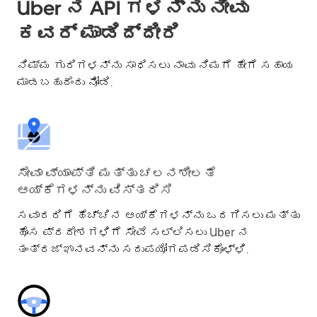
Uber ನ API ಗಳನ್ನು ನೀವು
ಕವರ್ ಮಾಡಿದ್ದೀರಿ
ನಿಮ್ಮ ಗುರಿಗಳನ್ನು ಸಾಧಿಸಲು ನಾವು ನಿಮಗೆ ಹೇಗೆ ಸಹಾಯ
ಮಾಡಬಹುದೆಂದು ನೋಡಿ.
ಸೇವಾ ವ್ಯಾಪ್ತಿ ಮತ್ತು ಚಲನಶೀಲತೆ
ಆಯ್ಕೆಗಳನ್ನು ವಿಸ್ತರಿಸಿ
ಸವಾರರಿಗೆ ಹೆಚ್ಚಿನ ಆಯ್ಕೆಗಳನ್ನು ಒದಗಿಸಲು ಮತ್ತು
ಹೊಸ ಪ್ರದೇಶಗಳಿಗೆ ಸೇವೆ ಸಲ್ಲಿಸಲು Uber ನ
ತಂತ್ರಜ್ಞಾನವನ್ನು ಸದುಪಯೋಗಪಡಿಸಿಕೊಳ್ಳಿ.