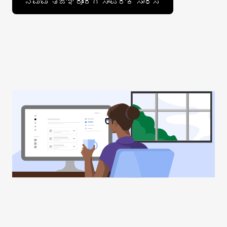
ನಮ್ಮ ತಜ್ಞರೊಂದಿಗೆ ಸಂಪರ್ಕ ಸಾಧಿಸಿ