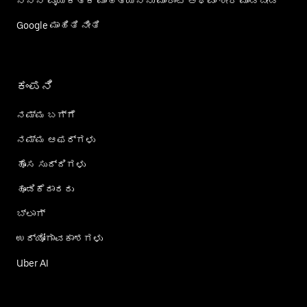
ನನ್ನ ವೈಯಕ್ತಿಕ ಮಾಹಿತಿಯನ್ನು ಮಾರಾಟ ಅಥವಾ ಶೇರ್‌ ಮಾಡಬೇಡಿ
Google ಮಾಹಿತಿ ನೀತಿ
ಕಂಪನಿ
ನಮ್ಮ ಬಗ್ಗೆ
ನಮ್ಮ ಆಫರ್‌ಗಳು
ಹೊಸ ಸುದ್ದಿಗಳು
ಹೂಡಿಕೆದಾರರು
ಬ್ಲಾಗ್
ಉದ್ಯೋಗಾವಕಾಶಗಳು
Uber AI