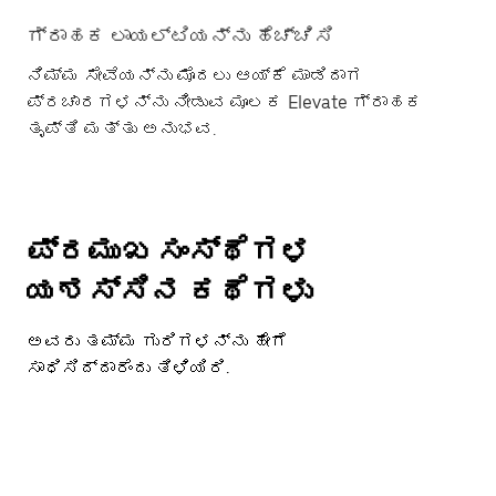
ಗ್ರಾಹಕ ಲಾಯಲ್ಟಿಯನ್ನು ಹೆಚ್ಚಿಸಿ
ನಿಮ್ಮ ಸೇವೆಯನ್ನು ಮೊದಲು ಆಯ್ಕೆ ಮಾಡಿದಾಗ
ಪ್ರಚಾರಗಳನ್ನು ನೀಡುವ ಮೂಲಕ Elevate ಗ್ರಾಹಕ
ತೃಪ್ತಿ ಮತ್ತು ಅನುಭವ.
ಪ್ರಮುಖ ಸಂಸ್ಥೆಗಳ
ಯಶಸ್ಸಿನ ಕಥೆಗಳು
ಅವರು ತಮ್ಮ ಗುರಿಗಳನ್ನು ಹೇಗೆ
ಸಾಧಿಸಿದ್ದಾರೆಂದು ತಿಳಿಯಿರಿ.