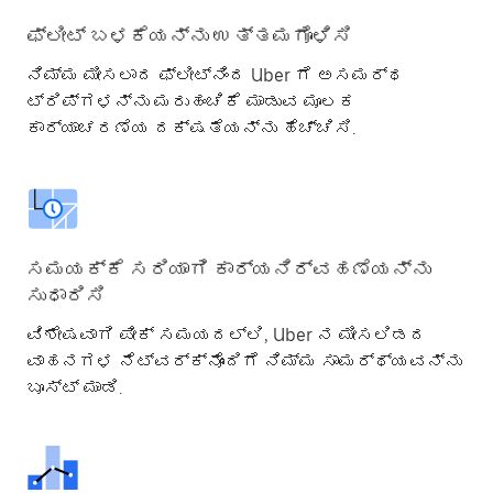
ಫ್ಲೀಟ್ ಬಳಕೆಯನ್ನು ಉತ್ತಮಗೊಳಿಸಿ
ನಿಮ್ಮ ಮೀಸಲಾದ ಫ್ಲೀಟ್ನಿಂದ Uber ಗೆ ಅಸಮರ್ಥ
ಟ್ರಿಪ್ಗಳನ್ನು ಮರುಹಂಚಿಕೆ ಮಾಡುವ ಮೂಲಕ
ಕಾರ್ಯಾಚರಣೆಯ ದಕ್ಷತೆಯನ್ನು ಹೆಚ್ಚಿಸಿ.
ಸಮಯಕ್ಕೆ ಸರಿಯಾಗಿ ಕಾರ್ಯನಿರ್ವಹಣೆಯನ್ನು
ಸುಧಾರಿಸಿ
ವಿಶೇಷವಾಗಿ ಪೀಕ್ ಸಮಯದಲ್ಲಿ, Uber ನ ಮೀಸಲಿಡದ
ವಾಹನಗಳ ನೆಟ್ವರ್ಕ್ನೊಂದಿಗೆ ನಿಮ್ಮ ಸಾಮರ್ಥ್ಯವನ್ನು
ಬೂಸ್ಟ್ ಮಾಡಿ.