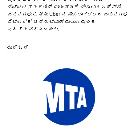
ವೆಚ್ಚವನ್ನು ಕಡಿಮೆ ಮಾಡುತ್ತದೆ. ಮೀಸಲಾದ ಏಜೆನ್ಸಿ
ವಾಹನಗಳು ಮತ್ತು Uber ನ ಮೀಸಲಾಗಿಲ್ಲದ ವಾಹನಗಳ
ನೆಟ್ವರ್ಕ್ ಅನ್ನು ಟ್ಯಾಪ್ ಮಾಡುವ ಮೂಲಕ
ಇದನ್ನು ಸಾಧಿಸಬಹುದು.
ಮುಂದೆ ಓದಿ