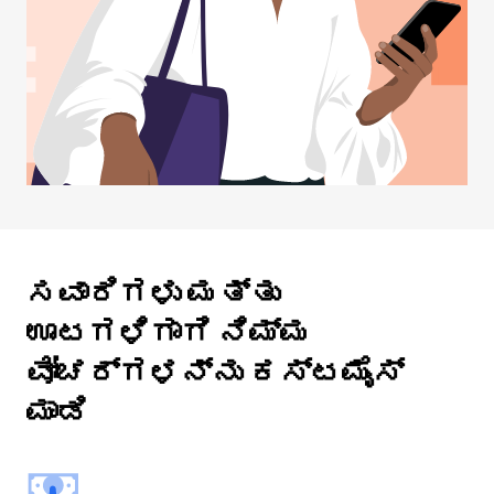
ಸವಾರಿಗಳು ಮತ್ತು
ಊಟಗಳಿಗಾಗಿ ನಿಮ್ಮ
ವೋಚರ್ಗಳನ್ನು ಕಸ್ಟಮೈಸ್
ಮಾಡಿ