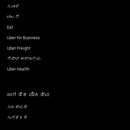
ಸವಾರಿ
ಚಾಲನೆ
Eat
Uber for Business
Uber Freight
ಗಿಫ್ಟ್ ಕಾರ್ಡು‌ಗಳು
Uber Health
ಜಾಗತಿಕ ಪೌರತ್ವ
ಸುರಕ್ಷತೆ
ಸುಸ್ಥಿರತೆ