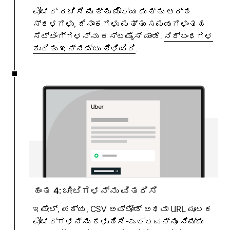
ವೋಚರ್ ರಚಿಸಿ ಮತ್ತು ಮೌಲ್ಯ ಮತ್ತು ಅರ್ಹ
ಸ್ಥಳಗಳು, ದಿನಾಂಕಗಳು ಮತ್ತು ಸಮಯಗಳಂತಹ
ಸೆಟ್ಟಿಂಗ್ಗಳನ್ನು ಕಸ್ಟಮೈಸ್ ಮಾಡಿ.
ನಿರ್ಬಂಧಗಳ
ಕುರಿತು ಇನ್ನಷ್ಟು ತಿಳಿಯಿರಿ
.
ಹಂತ 4: ಚೀಟಿಗಳನ್ನು ವಿತರಿಸಿ
ಇಮೇಲ್, ಪಠ್ಯ, CSV ಅಪ್ಲೋಡ್ ಅಥವಾ URL ಮೂಲಕ
ವೋಚರ್ಗಳನ್ನು ಕಳುಹಿಸಿ-ಎಲ್ಲವನ್ನೂ ನಿಮ್ಮ