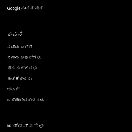
Google ಮಾಹಿತಿ ನೀತಿ
ಕಂಪನಿ
ನಮ್ಮ ಬಗ್ಗೆ
ನಮ್ಮ ಆಫರ್‌ಗಳು
ಹೊಸ ಸುದ್ದಿಗಳು
ಹೂಡಿಕೆದಾರರು
ಬ್ಲಾಗ್
ಉದ್ಯೋಗಾವಕಾಶಗಳು
ಉತ್ಪನ್ನಗಳು