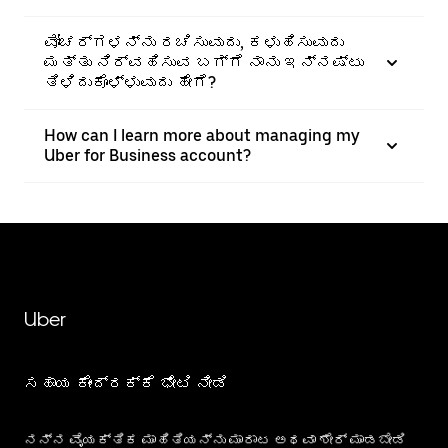
ವೋಚರ್ಗಳನ್ನು ರಚಿಸುವುದು, ಕಳುಹಿಸುವುದು
ಮತ್ತು ನಿರ್ವಹಿಸುವ ಬಗ್ಗೆ ನಾನು ಇನ್ನಷ್ಟು
ತಿಳಿದುಕೊಳ್ಳುವುದು ಹೇಗೆ?
How can I learn more about managing my
Uber for Business account?
Uber
ಸಹಾಯ ಕೇಂದ್ರಕ್ಕೆ ಭೇಟಿ ನೀಡಿ
ನನ್ನ ವೈಯಕ್ತಿಕ ಮಾಹಿತಿಯನ್ನು ಮಾರಾಟ ಅಥವಾ ಶೇರ್‌ ಮಾಡಬೇಡಿ