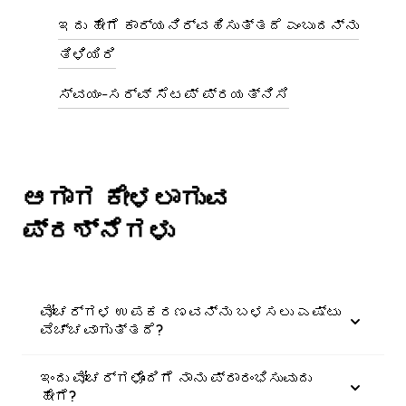
ಇದು ಹೇಗೆ ಕಾರ್ಯನಿರ್ವಹಿಸುತ್ತದೆ ಎಂಬುದನ್ನು
ತಿಳಿಯಿರಿ
ಸ್ವಯಂ-ಸರ್ವ್ ಸೆಟಪ್ ಪ್ರಯತ್ನಿಸಿ
ಆಗಾಗ ಕೇಳಲಾಗುವ
ಪ್ರಶ್ನೆಗಳು
ವೋಚರ್ಗಳ ಉಪಕರಣವನ್ನು ಬಳಸಲು ಎಷ್ಟು
ವೆಚ್ಚವಾಗುತ್ತದೆ?
ಇಂದು ವೋಚರ್ಗಳೊಂದಿಗೆ ನಾನು ಪ್ರಾರಂಭಿಸುವುದು
ಹೇಗೆ?