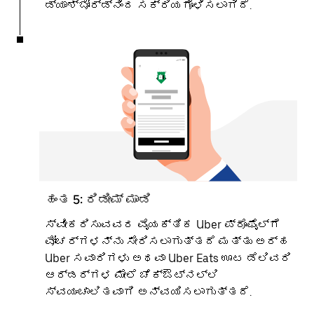
ಡ್ಯಾಶ್ಬೋರ್ಡ್ನಿಂದ ಸಕ್ರಿಯಗೊಳಿಸಲಾಗಿದೆ.
ಹಂತ 5: ರಿಡೀಮ್ ಮಾಡಿ
ಸ್ವೀಕರಿಸುವವರ ವೈಯಕ್ತಿಕ Uber ಪ್ರೊಫೈಲ್ಗೆ
ವೋಚರ್ಗಳನ್ನು ಸೇರಿಸಲಾಗುತ್ತದೆ ಮತ್ತು ಅರ್ಹ
Uber ಸವಾರಿಗಳು ಅಥವಾ Uber Eats ಊಟ ಡೆಲಿವರಿ
ಆರ್ಡರ್ಗಳ ಮೇಲೆ ಚೆಕ್ಔಟ್ನಲ್ಲಿ
ಸ್ವಯಂಚಾಲಿತವಾಗಿ ಅನ್ವಯಿಸಲಾಗುತ್ತದೆ.