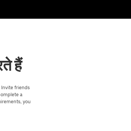
े हैं
Invite friends
 complete a
uirements, you