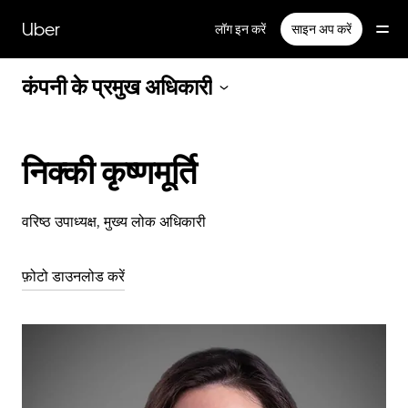
सीधे
मुख्य
Uber
लॉग इन करें
साइन अप करें
सामग्री
पर
जाएँ
कंपनी के प्रमुख अधिकारी
निक्की कृष्णमूर्ति
वरिष्ठ उपाध्यक्ष, मुख्य लोक अधिकारी
फ़ोटो डाउनलोड करें