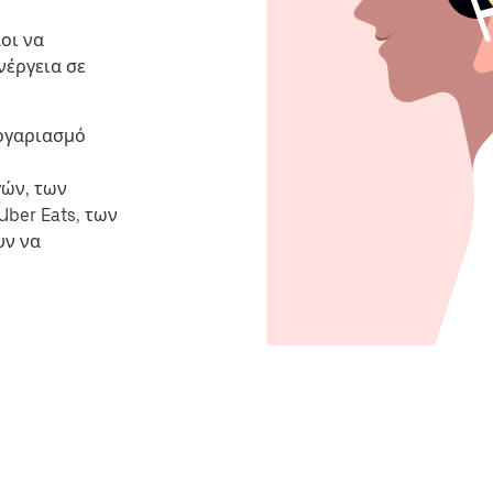
οι να
νέργεια σε
λογαριασμό
γών, των
ber Eats, των
υν να