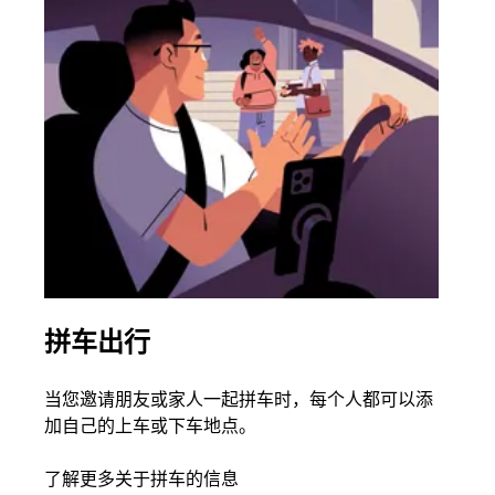
拼车出行
同
当您邀请朋友或家人一起拼车时，每个人都可以添
如果
加自己的上车或下车地点。
根据
次叫
了解更多关于拼车的信息