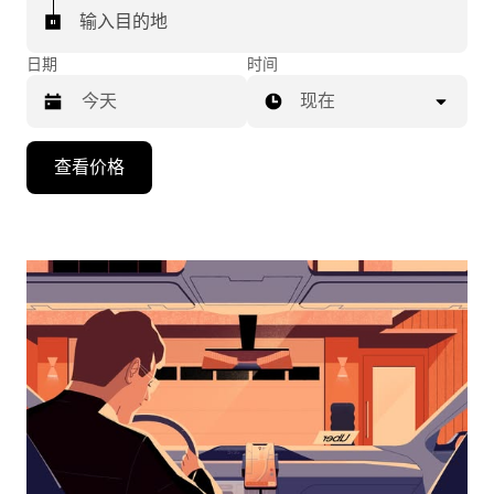
输入目的地
日期
时间
现在
按
查看价格
向
下
箭
头
键
可
浏
览
日
历
并
选