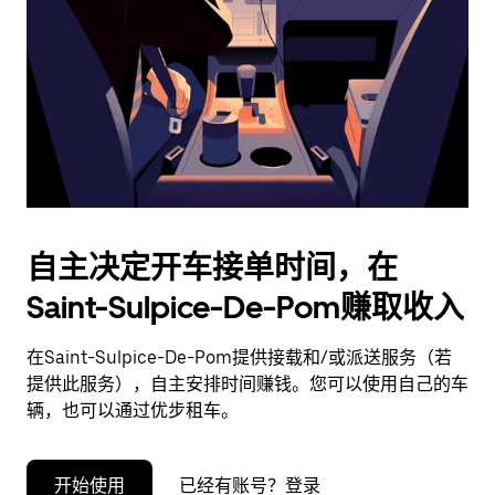
择
日
期。
按
退
出
键
可
关
闭
自主决定开车接单时间，在
日
Saint-Sulpice-De-Pom赚取收入
历。
在Saint-Sulpice-De-Pom提供接载和/或派送服务（若
提供此服务），自主安排时间赚钱。您可以使用自己的车
辆，也可以通过优步租车。
开始使用
已经有账号？登录