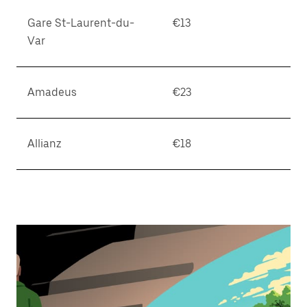
Gare St-Laurent-du-
€13
Var
Amadeus
€23
Allianz
€18