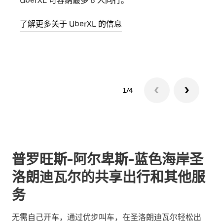
UberXL 可容纳最多 6 人同行。
当您
加自
了解更多关于 UberXL 的信息
了解
1/4
普罗旺斯-阿尔卑斯-蓝色海岸圣
洛朗迪瓦尔的共享出行和其他服
务
无需自己开车，通过优步叫车，在圣洛朗迪瓦尔轻松出