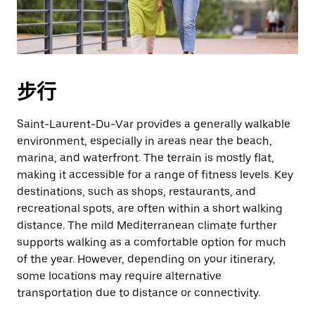
期。
按
退
出
键
步行
可
关
Saint-Laurent-Du-Var provides a generally walkable
闭
environment, especially in areas near the beach,
日
marina, and waterfront. The terrain is mostly flat,
历。
making it accessible for a range of fitness levels. Key
destinations, such as shops, restaurants, and
recreational spots, are often within a short walking
distance. The mild Mediterranean climate further
supports walking as a comfortable option for much
of the year. However, depending on your itinerary,
some locations may require alternative
transportation due to distance or connectivity.