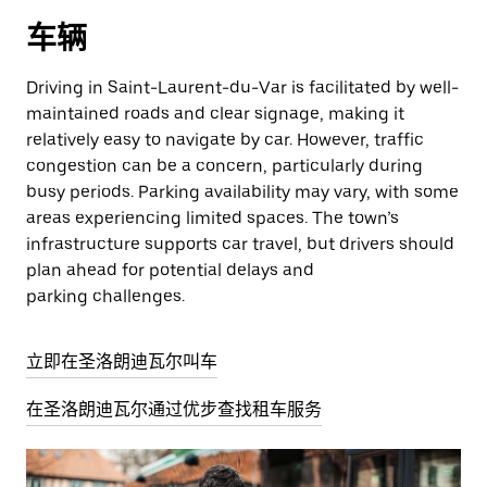
车辆
Driving in Saint-Laurent-du-Var is facilitated by well-
maintained roads and clear signage, making it
relatively easy to navigate by car. However, traffic
congestion can be a concern, particularly during
busy periods. Parking availability may vary, with some
areas experiencing limited spaces. The town’s
infrastructure supports car travel, but drivers should
plan ahead for potential delays and
parking challenges.
立即在圣洛朗迪瓦尔叫车
在圣洛朗迪瓦尔通过优步查找租车服务