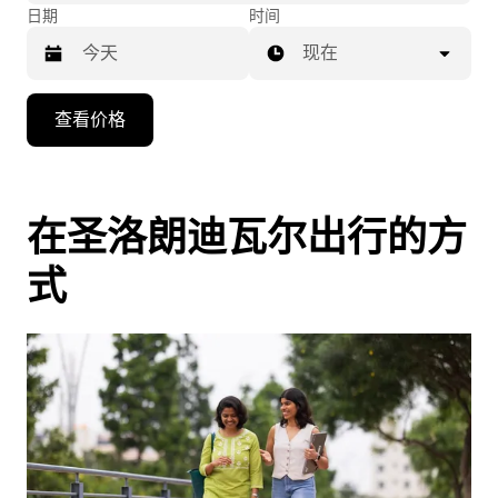
日期
时间
现在
按
查看价格
向
下
箭
头
在圣洛朗迪瓦尔出行的方
键
式
可
浏
览
日
历
并
选
择
日