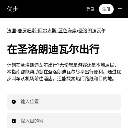
跳
优步
登录
注册
至
主
要
法国
>
普罗旺斯-阿尔卑斯-蓝色海岸
>
圣洛朗迪瓦尔
内
容
在圣洛朗迪瓦尔出行
计划在圣洛朗迪瓦尔出行?无论您是游客还是本地居民，
本指南都能帮助您在圣洛朗迪瓦尔尽享出行便利。通过优
步叫车从机场前往酒店，还能探索热门路线和目的地。
输入位置
输入目的地