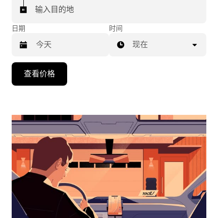
输入目的地
日期
时间
现在
按
查看价格
向
下
箭
头
键
可
浏
览
日
历
并
选