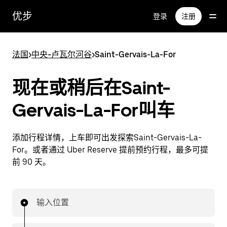
跳
优步
登录
注册
至
主
要
法国
>
中央-卢瓦尔河谷
>
Saint-Gervais-La-For
内
容
现在或稍后在Saint-
Gervais-La-For叫车
添加行程详情，上车即可出发探索Saint-Gervais-La-
For。或者通过 Uber Reserve 提前预约行程，最多可提
前 90 天。
输入位置