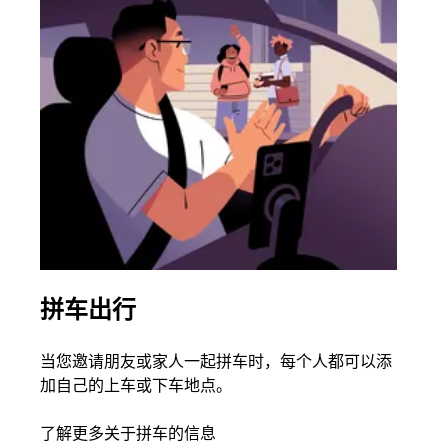
拼车出行
同
当您邀请朋友或家人一起拼车时，每个人都可以添
如果
加自己的上车或下车地点。
根据
次叫
了解更多关于拼车的信息