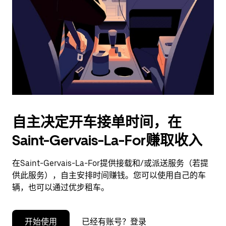
择
日
期。
按
退
出
键
可
关
闭
自主决定开车接单时间，在
日
Saint-Gervais-La-For赚取收入
历。
在Saint-Gervais-La-For提供接载和/或派送服务（若提
供此服务），自主安排时间赚钱。您可以使用自己的车
辆，也可以通过优步租车。
开始使用
已经有账号？登录