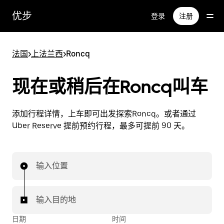
跳
优步
登录
注册
至
主
要
法国
>
上法兰西
>
Roncq
内
容
现在或稍后在Roncq叫车
添加行程详情，上车即可出发探索Roncq。或者通过
Uber Reserve 提前预约行程，最多可提前 90 天。
输入位置
输入目的地
日期
时间