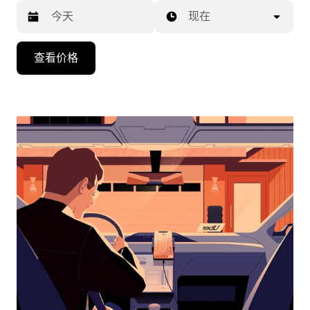
现在
按
查看价格
向
下
箭
头
键
可
浏
览
日
历
并
选
择
日
期。