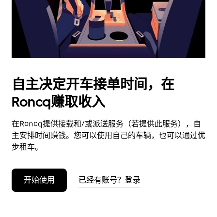
按
退
出
键
可
关
闭
自主决定开车接单时间，在
日
Roncq赚取收入
历。
在Roncq提供接载和/或派送服务（若提供此服务），自
主安排时间赚钱。您可以使用自己的车辆，也可以通过优
步租车。
开始使用
已经有账号？登录