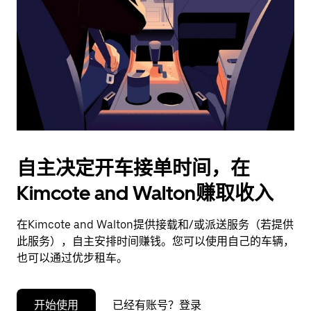
择
日
期。
按
退
出
键
可
关
闭
自主决定开车接单时间，在
日
Kimcote and Walton赚取收入
历。
在Kimcote and Walton提供接载和/或派送服务（若提供
此服务），自主安排时间赚钱。您可以使用自己的车辆，
也可以通过优步租车。
开始使用
已经有账号？登录