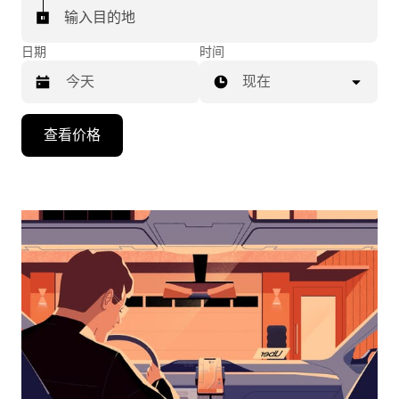
输入目的地
日期
时间
现在
按
查看价格
向
下
箭
头
键
可
浏
览
日
历
并
选