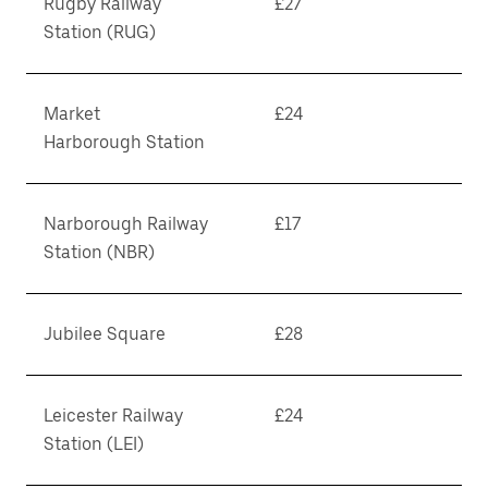
Rugby Railway
£27
Station (RUG)
Market
£24
Harborough Station
Narborough Railway
£17
Station (NBR)
Jubilee Square
£28
Leicester Railway
£24
Station (LEI)