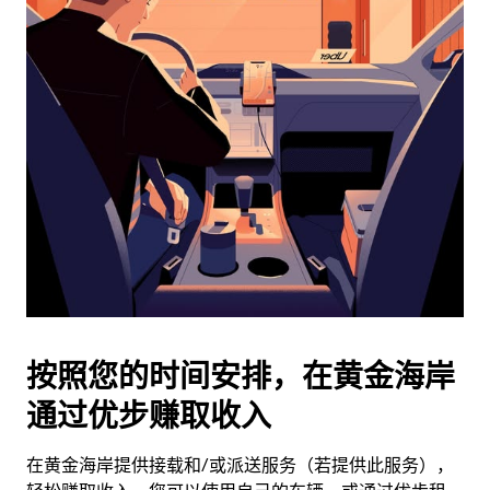
日
历
并
选
择
日
期。
按
退
出
键
可
关
闭
按照您的时间安排，在黄金海岸
日
通过优步赚取收入
历。
在黄金海岸提供接载和/或派送服务（若提供此服务），