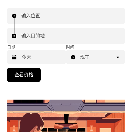
输入位置
输入目的地
日期
时间
现在
按
查看价格
向
下
箭
头
键
可
浏
览