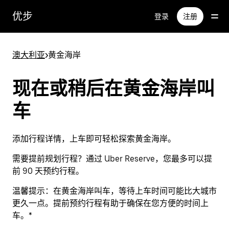
跳
优步
登录
注册
至
主
要
澳大利亚
>
黄金海岸
内
容
现在或稍后在黄金海岸叫
车
添加行程详情，上车即可轻松探索黄金海岸。
需要提前规划行程？通过 Uber Reserve，您最多可以提
前 90 天预约行程。
温馨提示：
在黄金海岸叫车，等待上车时间可能比大城市
更久一点。提前预约行程有助于确保在您方便的时间上
车。*