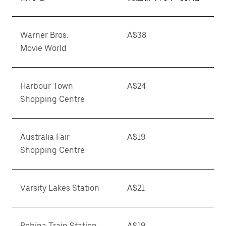
Warner Bros.
A$38
Movie World
Harbour Town
A$24
Shopping Centre
Australia Fair
A$19
Shopping Centre
Varsity Lakes Station
A$21
Robina Train Station
A$19