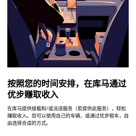
选
择
日
期。
按
退
出
键
可
关
闭
按照您的时间安排，在库马通过
日
优步赚取收入
历。
在库马提供接载和/或派送服务（若提供此服务），轻松
赚取收入。您可以使用自己的车辆，或通过优步租车，自
由选择合适的方式。