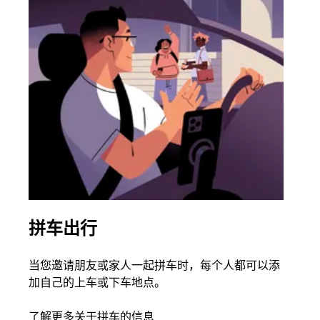
拼车出行
同
当您邀请朋友或家人一起拼车时，每个人都可以添
如果
加自己的上车或下车地点。
根据
次叫
了解更多关于拼车的信息