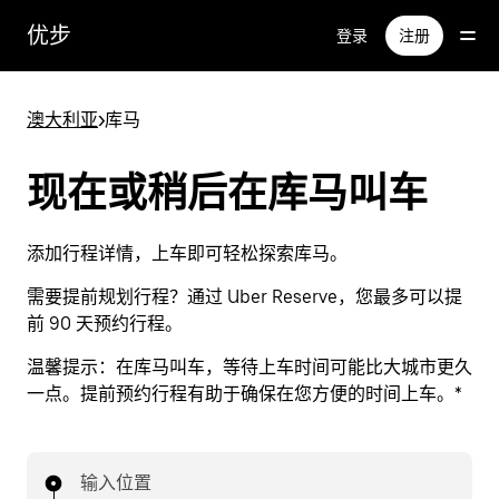
跳
优步
登录
注册
至
主
要
澳大利亚
>
库马
内
容
现在或稍后在库马叫车
添加行程详情，上车即可轻松探索库马。
需要提前规划行程？通过 Uber Reserve，您最多可以提
前 90 天预约行程。
温馨提示：
在库马叫车，等待上车时间可能比大城市更久
一点。提前预约行程有助于确保在您方便的时间上车。*
输入位置