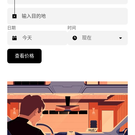
输入目的地
日期
时间
现在
按
查看价格
向
下
箭
头
键
可
浏
览
日
历
并