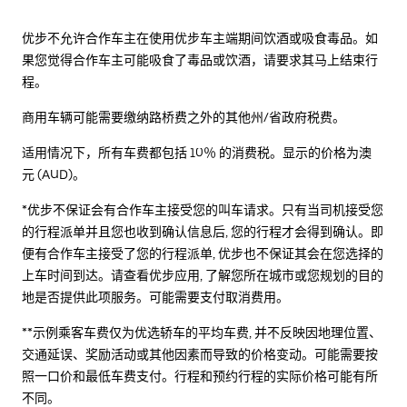
优步不允许合作车主在使用优步车主端期间饮酒或吸食毒品。如
果您觉得合作车主可能吸食了毒品或饮酒，请要求其马上结束行
程。
商用车辆可能需要缴纳路桥费之外的其他州/省政府税费。
适用情况下，所有车费都包括 10％ 的消费税。显示的价格为澳
元 (AUD)。
*优步不保证会有合作车主接受您的叫车请求。只有当司机接受您
的行程派单并且您也收到确认信息后, 您的行程才会得到确认。即
便有合作车主接受了您的行程派单, 优步也不保证其会在您选择的
上车时间到达。请查看优步应用, 了解您所在城市或您规划的目的
地是否提供此项服务。可能需要支付取消费用。
**示例乘客车费仅为优选轿车的平均车费, 并不反映因地理位置、
交通延误、奖励活动或其他因素而导致的价格变动。可能需要按
照一口价和最低车费支付。行程和预约行程的实际价格可能有所
不同。