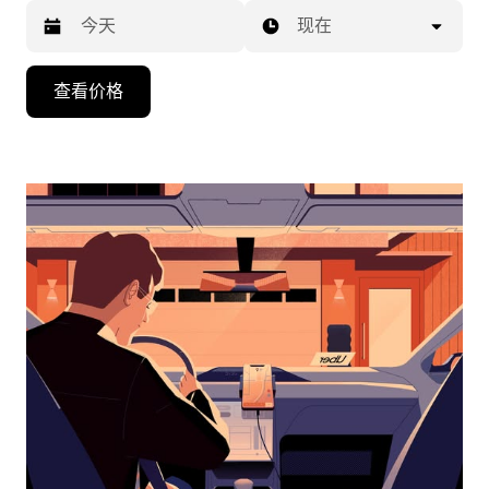
现在
按
查看价格
向
下
箭
头
键
可
浏
览
日
历
并
选
择
日
期。