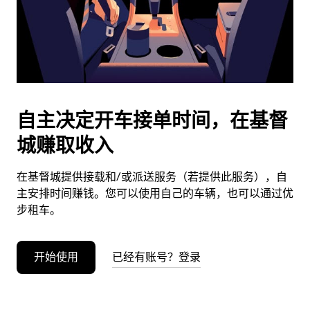
按
退
出
键
可
关
闭
自主决定开车接单时间，在基督
日
城赚取收入
历。
在基督城提供接载和/或派送服务（若提供此服务），自
主安排时间赚钱。您可以使用自己的车辆，也可以通过优
步租车。
开始使用
已经有账号？登录