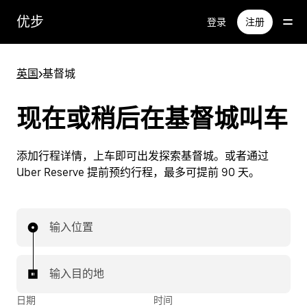
跳
优步
登录
注册
至
主
要
英国
>
基督城
内
容
现在或稍后在基督城叫车
添加行程详情，上车即可出发探索基督城。或者通过
Uber Reserve 提前预约行程，最多可提前 90 天。
输入位置
输入目的地
日期
时间