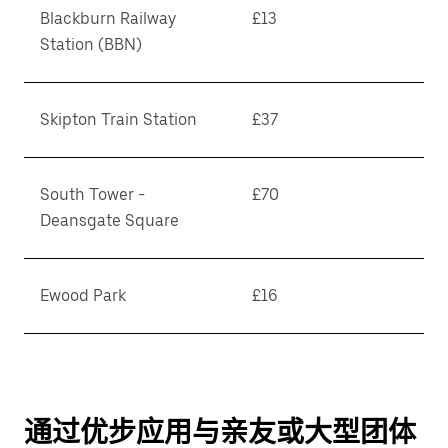
Blackburn Railway
£13
Station (BBN)
Skipton Train Station
£37
South Tower -
£70
Deansgate Square
Ewood Park
£16
通过优步应用与亲友或大型团体