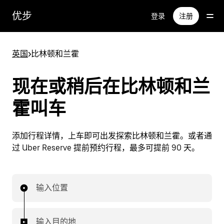
跳
优步
登录
注册
至
主
要
英国
>
比林顿和兰霍
内
容
现在或稍后在比林顿和兰
霍叫车
添加行程详情，上车即可出发探索比林顿和兰霍。或者通
过 Uber Reserve 提前预约行程，最多可提前 90 天。
输入位置
输入目的地