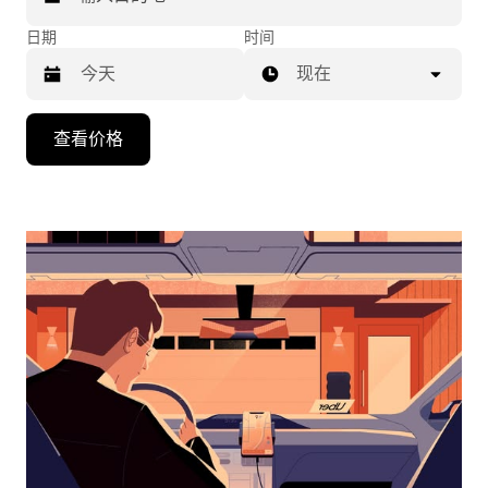
日期
时间
现在
按
查看价格
向
下
箭
头
键
可
浏
览
日
历
并
选
择