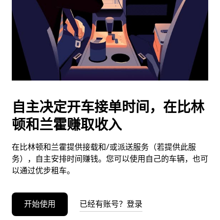
日
期。
按
退
出
键
可
关
闭
自主决定开车接单时间，在比林
日
顿和兰霍赚取收入
历。
在比林顿和兰霍提供接载和/或派送服务（若提供此服
务），自主安排时间赚钱。您可以使用自己的车辆，也可
以通过优步租车。
开始使用
已经有账号？登录