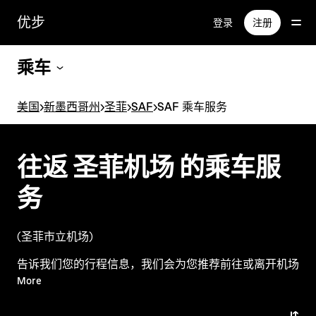
跳
优步
登录
注册
至
主
要
乘车
内
容
美国
>
新墨西哥州
>
圣菲
>
SAF
>
SAF 乘车服务
往返 圣菲机场 的乘车服
务
(圣菲市立机场)
告诉我们您的行程信息，我们会为您推荐前往或离开机场
的最佳选择。
More