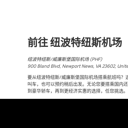
历
并
选
择
日
前往 纽波特纽斯机场
期。
按
退
纽波特纽斯/威廉斯堡国际机场 (PHF)
出
900 Bland Blvd, Newport News, VA 23602, Unit
键
可
要从纽波特纽斯/威廉斯堡国际机场搭乘航班吗？
关
叫车，也可以预约稍后出发。无论您要搭乘国内还
闭
到豪华轿车，再到更经济实惠的选择，任您挑选。
日
历。