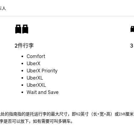
车人
2件行李
Comfort
UberX
UberX Priority
UberXL
UberXXL
Wait and Save
此处的指南指的是托运行李的最大尺寸，即62英寸（长+宽+高）或158厘
李是否可以放下，如有需要可叫多辆车。