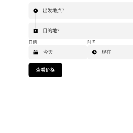
出发地点？
目的地？
日期
时间
现在
按
查看价格
向
下
箭
头
键
可
浏
览
日