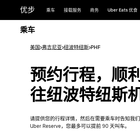
跳
优步
乘车
接载服务
商务
Uber Eats 优食
至
主
要
乘车
内
容
美国
>
弗吉尼亚
>
纽波特纽斯
>
PHF
预约行程，顺
往纽波特纽斯
请提供您的行程详情，然后在需要乘车时告知我们
Uber Reserve，您最多可以提前 90 天叫车。