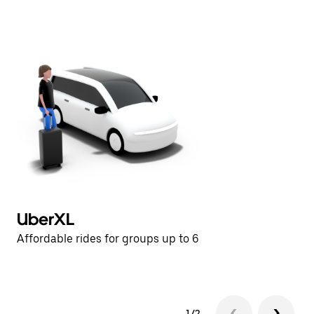
UberXL
U
Affordable rides for groups up to 6
Af
1/2