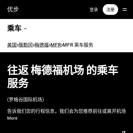
跳
优步
登录
注册
至
主
要
乘车
内
容
美国
>
俄勒冈
>
梅德福
>
MFR
>
MFR 乘车服务
往返 梅德福机场 的乘车
服务
(罗格谷国际机场)
告诉我们您的行程信息，我们会为您推荐前往或离开机场
的最佳选择。
More