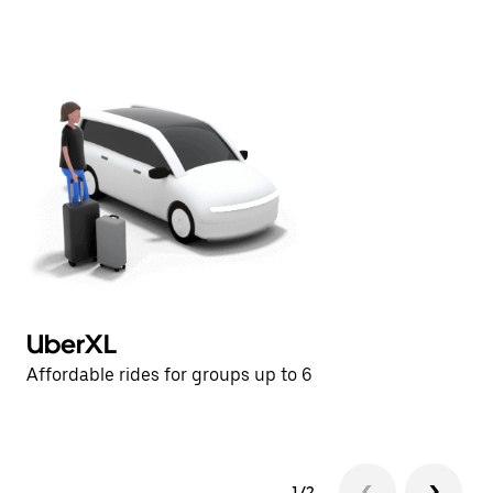
UberXL
U
Affordable rides for groups up to 6
Af
1/2